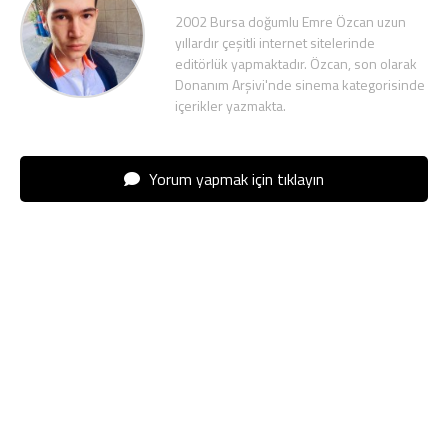
2002 Bursa doğumlu Emre Özcan uzun
yıllardır çeşitli internet sitelerinde
editörlük yapmaktadır. Özcan, son olarak
Donanım Arşivi'nde sinema kategorisinde
içerikler yazmakta.
Yorum yapmak için tıklayın