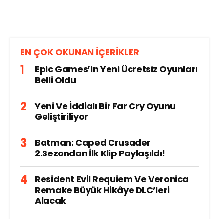
EN ÇOK OKUNAN İÇERİKLER
Epic Games’in Yeni Ücretsiz Oyunları
Belli Oldu
Yeni Ve İddialı Bir Far Cry Oyunu
Geliştiriliyor
Batman: Caped Crusader
2.Sezondan İlk Klip Paylaşıldı!
Resident Evil Requiem Ve Veronica
Remake Büyük Hikâye DLC’leri
Alacak