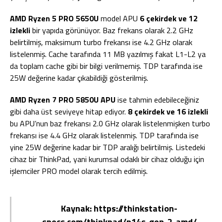
AMD Ryzen 5 PRO 5650U
model APU
6 çekirdek ve 12
izlekli
bir yapıda görünüyor. Baz frekans olarak 2.2 GHz
belirtilmiş, maksimum turbo frekansı ise 4.2 GHz olarak
listelenmiş. Cache tarafında 11 MB yazılmış fakat L1-L2 ya
da toplam cache gibi bir bilgi verilmemiş. TDP tarafında ise
25W değerine kadar çıkabildiği gösterilmiş.
AMD Ryzen 7 PRO 5850U APU
ise tahmin edebileceğiniz
gibi daha üst seviyeye hitap ediyor.
8 çekirdek ve 16 izlekli
bu APU’nun baz frekansı 2.0 GHz olarak listelenmişken turbo
frekansı ise 4.4 GHz olarak listelenmiş. TDP tarafında ise
yine 25W değerine kadar bir TDP aralığı belirtilmiş. Listedeki
cihaz bir ThinkPad, yani kurumsal odaklı bir cihaz olduğu için
işlemciler PRO model olarak tercih edilmiş.
Kaynak: https://thinkstation-
specs.com/thinkpad/p14s-gen-2-amd/