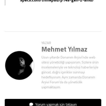
YAZAR
Mehmet Yılmaz
Uzun yıllardır Donanım Arşivi'nde web
sitesi yöneticiliği yapıyorum. Sizlere ürün
incelemeleriyle ve teknoloji haberleriyle
güncel, doğru içerikler sunmayı
hedefliyorum. Aynı zamanda Donanım
Arşivi Forum'da da yöneticilik
yapmaktayım.
Yorum yapmak için tıklayın