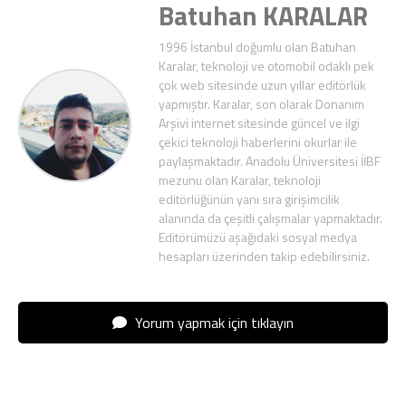
Batuhan KARALAR
1996 İstanbul doğumlu olan Batuhan
Karalar, teknoloji ve otomobil odaklı pek
çok web sitesinde uzun yıllar editörlük
yapmıştır. Karalar, son olarak Donanım
Arşivi internet sitesinde güncel ve ilgi
çekici teknoloji haberlerini okurlar ile
paylaşmaktadır. Anadolu Üniversitesi İİBF
mezunu olan Karalar, teknoloji
editörlüğünün yanı sıra girişimcilik
alanında da çeşitli çalışmalar yapmaktadır.
Editörümüzü aşağıdaki sosyal medya
hesapları üzerinden takip edebilirsiniz.
Yorum yapmak için tıklayın