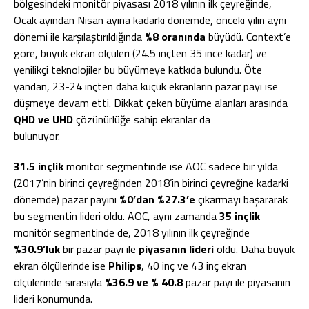
bölgesindeki monitör piyasası 2018 yılının ilk çeyreğinde,
Ocak ayından Nisan ayına kadarki dönemde, önceki yılın aynı
dönemi ile karşılaştırıldığında
%8 oranında
büyüdü. Context’e
göre, büyük ekran ölçüleri (24.5 inçten 35 ince kadar) ve
yenilikçi teknolojiler bu büyümeye katkıda bulundu. Öte
yandan, 23-24 inçten daha küçük ekranların pazar payı ise
düşmeye devam etti. Dikkat çeken büyüme alanları arasında
QHD ve UHD
çözünürlüğe sahip ekranlar da
bulunuyor.
31.5 inçlik
monitör segmentinde ise AOC sadece bir yılda
(2017’nin birinci çeyreğinden 2018’in birinci çeyreğine kadarki
dönemde) pazar payını
%0’dan %27.3’e
çıkarmayı başararak
bu segmentin lideri oldu. AOC, aynı zamanda
35 inçlik
monitör segmentinde de, 2018 yılının ilk çeyreğinde
%30.9’luk
bir pazar payı ile
piyasanın lideri
oldu. Daha büyük
ekran ölçülerinde ise
Philips
, 40 inç ve 43 inç ekran
ölçülerinde sırasıyla
%36.9 ve % 40.8
pazar payı ile piyasanın
lideri konumunda.