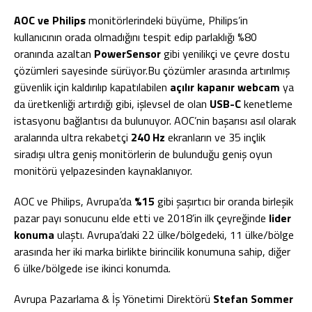
AOC ve Philips
monitörlerindeki büyüme, Philips’in
kullanıcının orada olmadığını tespit edip parlaklığı %80
oranında azaltan
PowerSensor
gibi yenilikçi ve çevre dostu
çözümleri sayesinde sürüyor.Bu çözümler arasında artırılmış
güvenlik için kaldırılıp kapatılabilen
açılır kapanır webcam
ya
da üretkenliği artırdığı gibi, işlevsel de olan
USB-C
kenetleme
istasyonu bağlantısı da bulunuyor. AOC’nin başarısı asıl olarak
aralarında ultra rekabetçi
240 Hz
ekranların ve 35 inçlik
siradışı ultra geniş monitörlerin de bulunduğu geniş oyun
monitörü yelpazesinden kaynaklanıyor.
AOC ve Philips, Avrupa’da
%15
gibi şaşırtıcı bir oranda birleşik
pazar payı sonucunu elde etti ve 2018’in ilk çeyreğinde
lider
konuma
ulaştı. Avrupa’daki 22 ülke/bölgedeki, 11 ülke/bölge
arasında her iki marka birlikte birincilik konumuna sahip, diğer
6 ülke/bölgede ise ikinci konumda.
Avrupa Pazarlama & İş Yönetimi Direktörü
Stefan Sommer