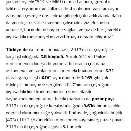
şunları söyledi: ”AOC ve MMD olarak tasarım, görüntü
kalitesi, ergonomi ve kullanıcı dostu olmanın yanı sıra aynı
zamanda çevreyle dost olma gibi pek çok farklı alanda daha
da yenilikçi özellikler üzerinde çalışmaktayız. Bütün bu
yenilikler, hacimde bir büyüme sağladı ve biz de her çeyrekte
piyasadaki mevcudiyetimizi artırmaya devam ediyoruz.”
Türkiye’de
ise monitör piyasası, 2017’nin ilk çeyreği ile
karşılaştırıldığında
%8 büyüdü.
Ancak AOC ve Philips
monitörlerinin birleşik büyümesi, bu oranın çok daha
üstündeydi ve satılan monitörlerdeki büyüme oranı
%71
olarak gerçekleşti.
AOC
, aynı dönemde
%165
gibi çok
etkileyici bir büyüme sergiledi. 2017’nin son çeyreğinde
piyasadaki lider konumlarını kısa süreli olarak
kaybetmelerinden sonra, her iki markanın da
pazar payı
2017’nin ilk çeyreği ile karşılaştırıldığında
%6’lık
bir artış elde
ederek tekrar birinciliğe yükseldi. Philips de, çoğunlukla büyük
(40”+), UHD çözünürlüklü monitörleri sayesinde, pazar payını
2017’nin ilk çeyreğine kıyasla %1 artırdı.