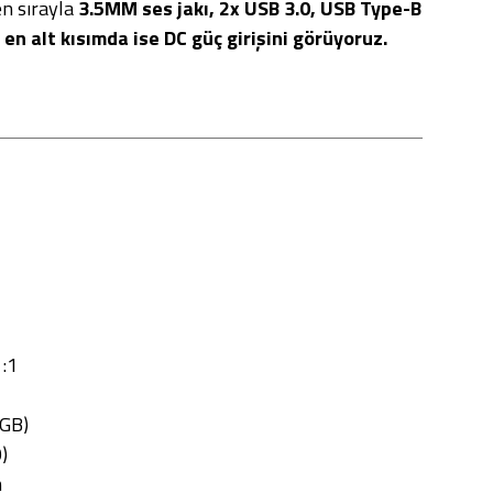
en sırayla
3.5MM ses jakı, 2x USB 3.0, USB Type-B
 en alt kısımda ise DC güç girişini görüyoruz.
:1
RGB)
)
m