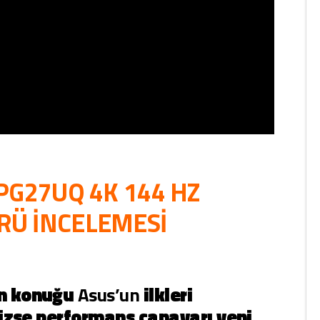
PG27UQ 4K 144 HZ
Ü İNCELEMESİ
n konuğu
Asus’un
ilkleri
aizse performans canavarı yeni