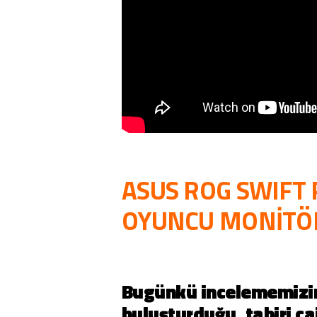
ASUS ROG SWIFT 
OYUNCU MONİTÖR
Bugünkü incelememizi
buluşturduğu, tabiri c