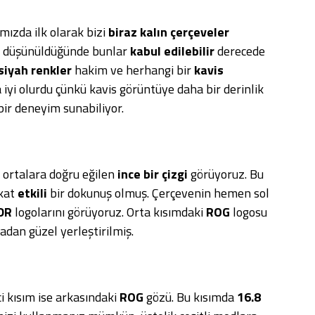
ızda ilk olarak bizi
biraz kalın çerçeveler
sı düşünüldüğünde bunlar
kabul edilebilir
derecede
siyah renkler
hakim ve herhangi bir
kavis
a iyi olurdu çünkü kavis görüntüye daha bir derinlik
ir deneyim sunabiliyor.
 ortalara doğru eğilen
ince bir çizgi
görüyoruz. Bu
akat
etkili
bir dokunuş olmuş. Çerçevenin hemen sol
DR
logolarını görüyoruz. Orta kısımdaki
ROG
logosu
dan güzel yerleştirilmiş.
i kısım ise arkasındaki
ROG
gözü. Bu kısımda
16.8