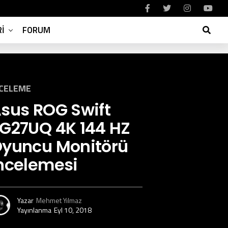
I
FORUM
NCELEME
sus ROG Swift
G27UQ 4K 144 HZ
yuncu Monitörü
ncelemesi
Yazar
Mehmet Yılmaz
Yayınlanma
Eyl 10, 2018