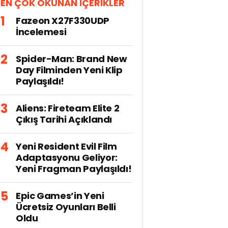
EN ÇOK OKUNAN İÇERİKLER
Fazeon X27F330UDP
İncelemesi
Spider-Man: Brand New
Day Filminden Yeni Klip
Paylaşıldı!
Aliens: Fireteam Elite 2
Çıkış Tarihi Açıklandı
Yeni Resident Evil Film
Adaptasyonu Geliyor:
Yeni Fragman Paylaşıldı!
Epic Games’in Yeni
Ücretsiz Oyunları Belli
Oldu