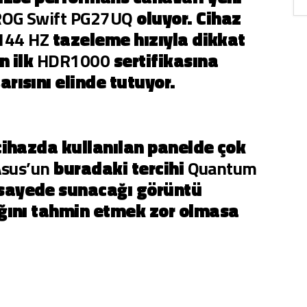
ROG Swift PG27UQ
oluyor. Cihaz
 144 HZ
tazeleme hızıyla dikkat
n ilk
HDR1000
sertifikasına
rısını elinde tutuyor.
cihazda kullanılan panelde çok
sus’un
buradaki tercihi
Quantum
sayede sunacağı görüntü
ğını tahmin etmek zor olmasa