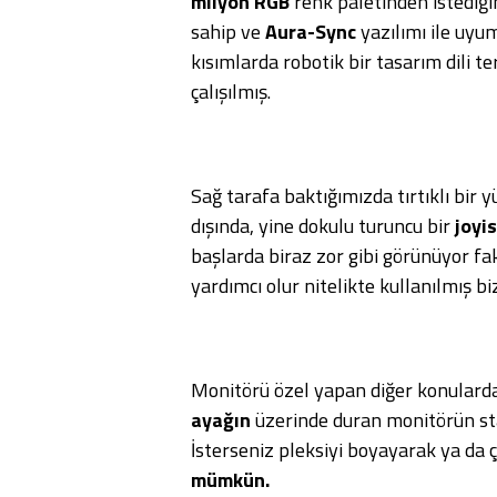
milyon RGB
renk paletinden istediği
sahip ve
Aura-Sync
yazılımı ile uyum
kısımlarda robotik bir tasarım dili te
çalışılmış.
Sağ tarafa baktığımızda tırtıklı bir y
dışında, yine dokulu turuncu bir
joyis
başlarda biraz zor gibi görünüyor fa
yardımcı olur nitelikte kullanılmış b
Monitörü özel yapan diğer konulardan
ayağın
üzerinde duran monitörün sta
İsterseniz pleksiyi boyayarak ya da 
mümkün.