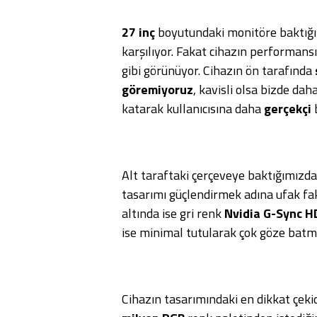
27 inç
boyutundaki monitöre baktığım
karşılıyor. Fakat cihazın performan
gibi görünüyor. Cihazın ön tarafında
göremiyoruz
, kavisli olsa bizde dah
katarak kullanıcısına daha
gerçekçi
b
Alt taraftaki çerçeveye baktığımızda
tasarımı güçlendirmek adına ufak f
altında ise gri renk
Nvidia G-Sync H
ise minimal tutularak çok göze batma
Cihazın tasarımındaki en dikkat çekic