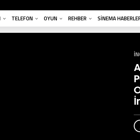
M
TELEFON
OYUN
REHBER
SINEMA HABERLER
İ
A
P
O
İ