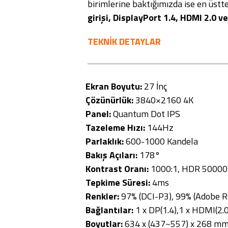
birimlerine baktığımızda ise en üstt
girişi, DisplayPort 1.4, HDMI 2.0 ve
TEKNİK DETAYLAR
Ekran Boyutu:
27 İnç
Çözünürlük:
3840×2160 4K
Panel:
Quantum Dot IPS
Tazeleme Hızı:
144Hz
Parlaklık:
600-1000 Kandela
Bakış Açıları:
178°
Kontrast Oranı:
1000:1, HDR 50000 
Tepkime Süresi:
4ms
Renkler:
97% (DCI-P3), 99% (Adobe 
Bağlantılar:
1 x DP(1.4),1 x HDMI(2.0
Boyutlar:
634 x (437~557) x 268 m