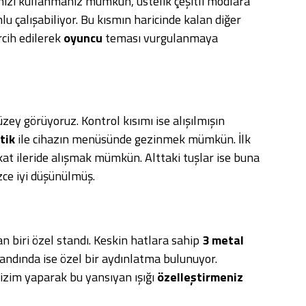
nizi kullanmanız mümkün, üstelik çeşitli modlara
lu çalışabiliyor. Bu kısmın haricinde kalan diğer
rcih edilerek
oyuncu
teması vurgulanmaya
üzey görüyoruz. Kontrol kısımı ise alışılmışın
tik
ile cihazın menüsünde gezinmek mümkün. İlk
kat ileride alışmak mümkün. Alttaki tuşlar ise buna
izce iyi düşünülmüş.
 biri özel standı. Keskin hatlara sahip
3 metal
ndında ise özel bir aydınlatma bulunuyor.
çizim yaparak bu yansıyan ışığı
özelleştirmeniz