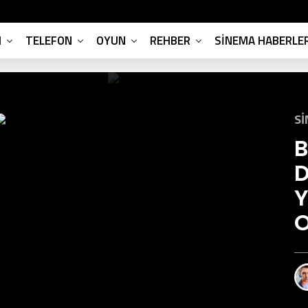
M
TELEFON
OYUN
REHBER
SINEMA HABERLER
SI
B
D
Y
O