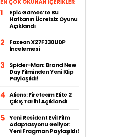
EN ÇOK OKUNAN İÇERİKLER
Epic Games’te Bu
Haftanın Ücretsiz Oyunu
Açıklandı
Fazeon X27F330UDP
İncelemesi
Spider-Man: Brand New
Day Filminden Yeni Klip
Paylaşıldı!
Aliens: Fireteam Elite 2
Çıkış Tarihi Açıklandı
Yeni Resident Evil Film
Adaptasyonu Geliyor:
Yeni Fragman Paylaşıldı!