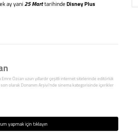
ecek ay yani
25 Mart
tarihinde
Disney Plus
an
mre Özcan uzun yıllardır çeşitli internet sitelerinde editörlük
 son olarak Donanım Arşivi'nde sinema kategorisinde içerikler
um yapmak için tıklayın