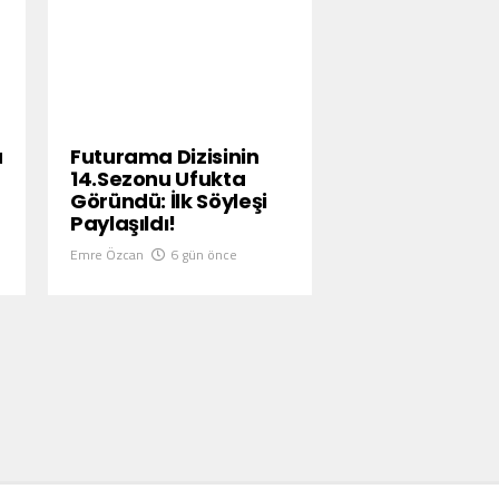
u
Futurama Dizisinin
14.Sezonu Ufukta
Göründü: İlk Söyleşi
Paylaşıldı!
Emre Özcan
6 gün önce