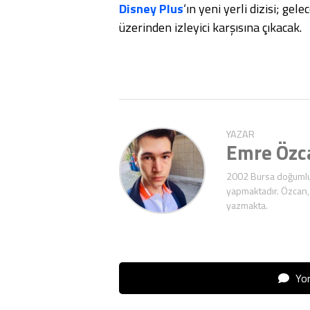
Disney Plus
‘ın yeni yerli dizisi; gel
üzerinden izleyici karşısına çıkacak.
YAZAR
Emre Özc
2002 Bursa doğumlu E
yapmaktadır. Özcan,
yazmakta.
Yor