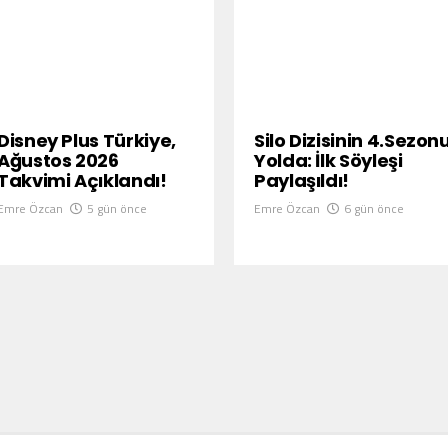
Disney Plus Türkiye,
Silo Dizisinin 4.Sezon
Ağustos 2026
Yolda: İlk Söyleşi
Takvimi Açıklandı!
Paylaşıldı!
Emre Özcan
5 gün önce
Emre Özcan
6 gün önce