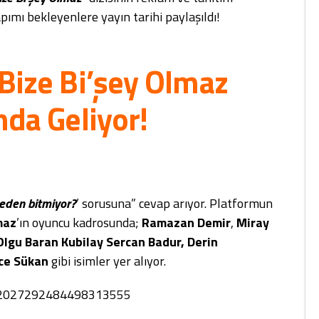
pımı bekleyenlere yayın tarihi paylaşıldı!
 Bize Bi’şey Olmaz
nda Geliyor!
neden bitmiyor?
’ sorusuna” cevap arıyor. Platformun
maz
’ın oyuncu kadrosunda;
Ramazan Demir
,
Miray
, Olgu Baran Kubilay Sercan Badur, Derin
Ece Sükan
gibi isimler yer alıyor.
us/2027292484498313555