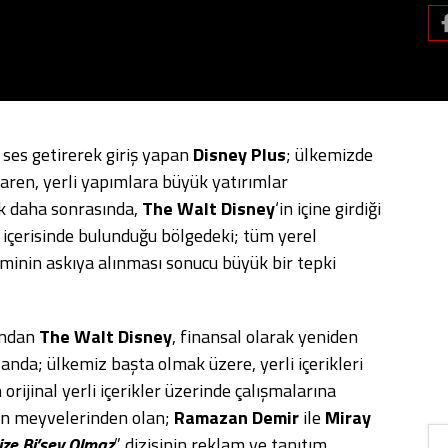
 ses getirerek giriş yapan
Disney Plus
; ülkemizde
aren, yerli yapımlara büyük yatırımlar
cak daha sonrasında,
The Walt Disney
‘in içine girdiği
e içerisinde bulunduğu bölgedeki; tüm yerel
lminin askıya alınması sonucu büyük bir tepki
ından
The Walt Disney
, finansal olarak yeniden
anda; ülkemiz başta olmak üzere, yerli içerikleri
orijinal yerli içerikler üzerinde çalışmalarına
rın meyvelerinden olan;
Ramazan Demir
ile
Miray
ize Bi’şey Olmaz
” dizisinin reklam ve tanıtım