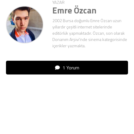
YAZAR
Emre Özcan
2002 Bursa doğumlu Emre Özcan uzun
yıllardır çeşitli internet sitelerinde
editörlük yapmaktadır. Özcan, son olarak
Donanım Arşivi'nde sinema kategorisinde
içerikler yazmakta.
1 Yorum