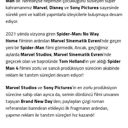
Man
‘dir. Neredeyse hepimizin çocukluğunu süsleyen süper
kahramanımız
Marvel
,
Disney
ve
Sony Pictures
sayesinde
sürekli yeni ve kaliteli yapımlarla izleyicilerle buluşmaya devam
ediyor.
2021 yılında vizyona giren
Spider-Man: No Way
Home
filminin ardından
Marvel Sinematik Evreni
’nde geçen
yeni bir
Spider-Man
filmi görmedik. Ancak, geçtiğimiz
aylarda
Marvel Studios
,
Marvel Sinematik Evren
i’nde
geçecek olan ve başrolünde
Tom Holland
’ın yer aldığı
Spider
Man 4
filmini zorlu ve sancılı prodüksiyon sürecinin akabinde
reklam ile tanıtım süreçleri devam ediyor!
Marvel Studios
ve
Sony Pictures
‘in en zorlu prodüksiyon
sürecine sahip olan ayrıca da, serinin dördüncü filmi unvanını
taşıyan
Brand New Day
‘den; paylaşılan çizgi roman
referansları barındıran etkileyici ilk fragmanın ardından,
yapımın reklam ile tanıtım süreçleri hız kazandı!