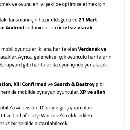
ltmek ve oyunu en iyi şekilde optimize etmek için
daki lansmanı için hazır olduğunu ve
21 Mart
ve Android
kullanıcılarına
ücretsiz olarak
te, mobil oyuncular iki ana harita olan
Verdansk ve
lacaklar. Ayrıca, geleneksel çok oyunculu haritaların
crapyard gibi haritalar da oyun içinde yer alacak.
ion, Kill Confirmed
ve
Search & Destroy
gibi
 hem de mobilde oynayan oyuncular,
XP ve silah
ile’a Activision ID’leriyle giriş yapmaları
II ve Call of Duty: Warzone’da elde edilen
nsuz bir şekilde aktarılabilecek.