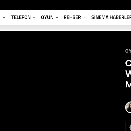
M
TELEFON
OYUN
REHBER
SINEMA HABERLER
OY
C
W
M