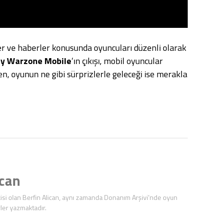
er ve haberler konusunda oyuncuları düzenli olarak
uty Warzone Mobile
‘ın çıkışı, mobil oyuncular
n, oyunun ne gibi sürprizlerle geleceği ise merakla
ican
isi olan Berfin Alican, aynı zamanda Donanım Arşivi'nde oyun
ler yazmaktadır.