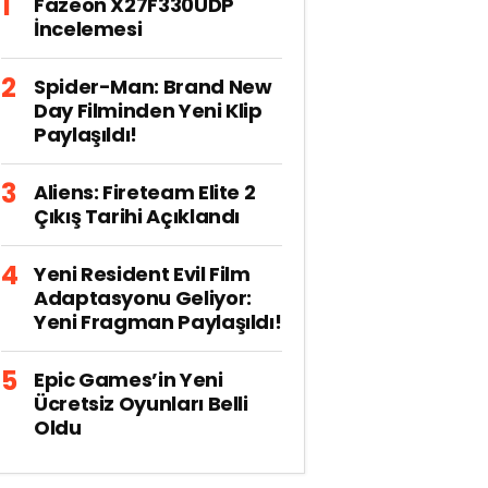
Fazeon X27F330UDP
İncelemesi
Spider-Man: Brand New
Day Filminden Yeni Klip
Paylaşıldı!
Aliens: Fireteam Elite 2
Çıkış Tarihi Açıklandı
Yeni Resident Evil Film
Adaptasyonu Geliyor:
Yeni Fragman Paylaşıldı!
Epic Games’in Yeni
Ücretsiz Oyunları Belli
Oldu