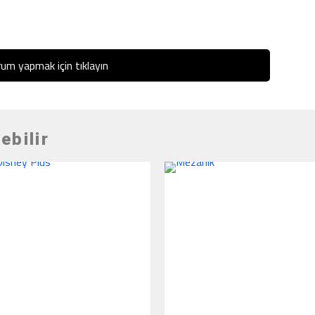
um yapmak için tıklayın
ebilir