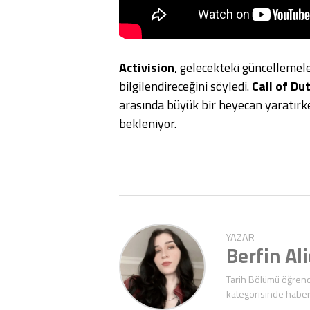
Activision
, gelecekteki güncellemel
bilgilendireceğini söyledi.
Call of D
arasında büyük bir heyecan yaratırke
bekleniyor.
YAZAR
Berfin Al
Tarih Bölümü öğrenc
kategorisinde haber