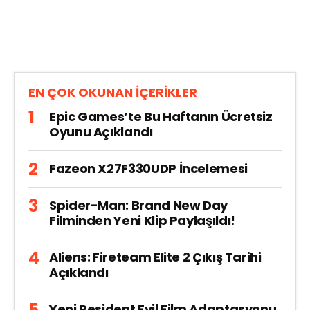
EN ÇOK OKUNAN İÇERİKLER
Epic Games’te Bu Haftanın Ücretsiz
Oyunu Açıklandı
Fazeon X27F330UDP İncelemesi
Spider-Man: Brand New Day
Filminden Yeni Klip Paylaşıldı!
Aliens: Fireteam Elite 2 Çıkış Tarihi
Açıklandı
Yeni Resident Evil Film Adaptasyonu