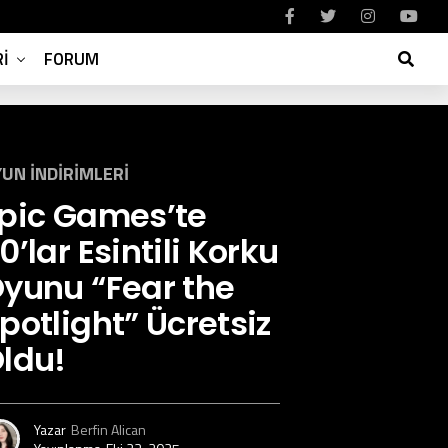
I
FORUM
UN İNDIRIMLERI
pic Games’te
0’lar Esintili Korku
yunu “Fear the
potlight” Ücretsiz
ldu!
Yazar
Berfin Alican