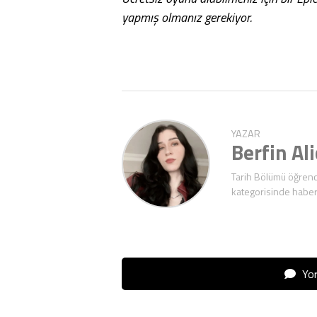
yapmış olmanız gerekiyor.
YAZAR
Berfin Al
Tarih Bölümü öğrenc
kategorisinde haber
Yor