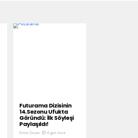
Futurama Dizisinin
14.Sezonu Ufukta
Göründü: İlk Söyleşi
Paylaşıldı!
Emre Özcan
6 gün önce