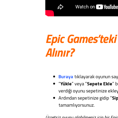
Epic Games’teki 
Alınır?
Buraya
tıklayarak oyunun say
“
Yükle
” veya “
Sepete Ekle
” 
verdiği oyunu sepetinize ekley
Ardından sepetinize gidip “
Si
tamamlıyorsunuz.
Ücretsiz oyunu alabilmeniz için bir Ep