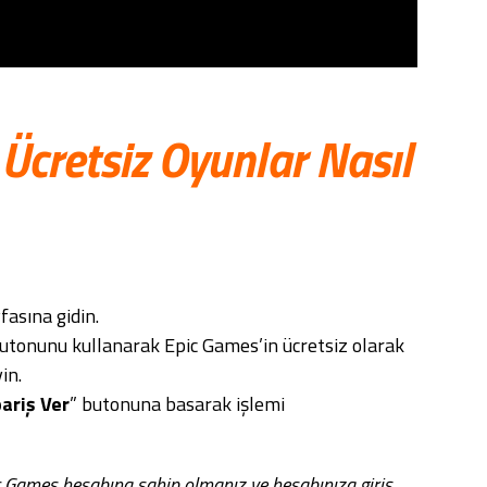
Ücretsiz Oyunlar Nasıl
fasına gidin.
butonunu kullanarak Epic Games’in ücretsiz olarak
in.
pariş Ver
” butonuna basarak işlemi
ic Games hesabına sahip olmanız ve hesabınıza giriş