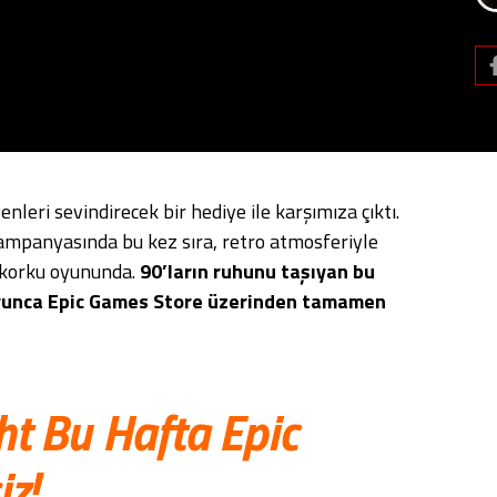
enleri sevindirecek bir hediye ile karşımıza çıktı.
ampanyasında bu kez sıra, retro atmosferiyle
ı korku oyununda.
90’ların ruhunu taşıyan bu
 boyunca Epic Games Store üzerinden tamamen
ht Bu Hafta Epic
z!