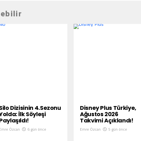
ebilir
Silo Dizisinin 4.Sezonu
Disney Plus Türkiye,
Yolda: İlk Söyleşi
Ağustos 2026
Paylaşıldı!
Takvimi Açıklandı!
Emre Özcan
6 gün önce
Emre Özcan
5 gün önce