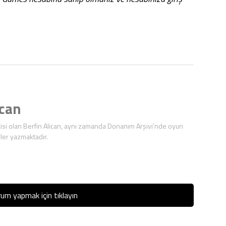
ican
isi olan Berfin Alican, aynı zamanda Donanım Arşivi'nde oyun
ler yazmaktadır.
um yapmak için tıklayın