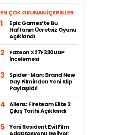
EN ÇOK OKUNAN İÇERİKLER
Epic Games’te Bu
Haftanın Ücretsiz Oyunu
Açıklandı
Fazeon X27F330UDP
İncelemesi
Spider-Man: Brand New
Day Filminden Yeni Klip
Paylaşıldı!
Aliens: Fireteam Elite 2
Çıkış Tarihi Açıklandı
Yeni Resident Evil Film
Adaptasyonu Geliyor: