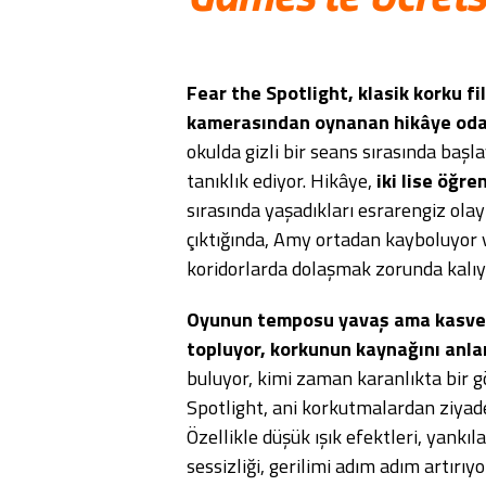
Fear the Spotlight, klasik korku fi
kamerasından oynanan hikâye odak
okulda gizli bir seans sırasında baş
tanıklık ediyor. Hikâye,
iki lise öğre
sırasında yaşadıkları esrarengiz olay
çıktığında, Amy ortadan kayboluyor 
koridorlarda dolaşmak zorunda kalıy
Oyunun temposu yavaş ama kasvetl
topluyor, korkunun kaynağını anla
buluyor, kimi zaman karanlıkta bir gö
Spotlight, ani korkutmalardan ziyade
Özellikle düşük ışık efektleri, yankı
sessizliği, gerilimi adım adım artırıyo