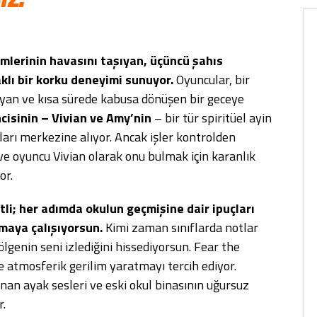
lmlerinin havasını taşıyan, üçüncü şahıs
lı bir korku deneyimi sunuyor.
Oyuncular, bir
layan ve kısa sürede kabusa dönüşen bir geceye
ncisinin – Vivian ve Amy’nin
– bir tür spiritüel ayin
ları merkezine alıyor. Ancak işler kontrolden
ve oyuncu Vivian olarak onu bulmak için karanlık
or.
i; her adımda okulun geçmişine dair ipuçları
maya çalışıyorsun.
Kimi zaman sınıflarda notlar
lgenin seni izlediğini hissediyorsun. Fear the
 atmosferik gerilim yaratmayı tercih ediyor.
lanan ayak sesleri ve eski okul binasının uğursuz
r.