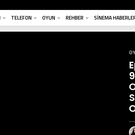
M
TELEFON
OYUN
REHBER
SINEMA HABERLER
OY
E
9
O
S
O