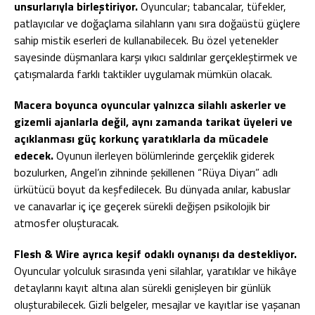
unsurlarıyla birleştiriyor.
Oyuncular; tabancalar, tüfekler,
patlayıcılar ve doğaçlama silahların yanı sıra doğaüstü güçlere
sahip mistik eserleri de kullanabilecek. Bu özel yetenekler
sayesinde düşmanlara karşı yıkıcı saldırılar gerçekleştirmek ve
çatışmalarda farklı taktikler uygulamak mümkün olacak.
Macera boyunca oyuncular yalnızca silahlı askerler ve
gizemli ajanlarla değil, aynı zamanda tarikat üyeleri ve
açıklanması güç korkunç yaratıklarla da mücadele
edecek.
Oyunun ilerleyen bölümlerinde gerçeklik giderek
bozulurken, Angel’ın zihninde şekillenen “Rüya Diyarı” adlı
ürkütücü boyut da keşfedilecek. Bu dünyada anılar, kabuslar
ve canavarlar iç içe geçerek sürekli değişen psikolojik bir
atmosfer oluşturacak.
Flesh & Wire ayrıca keşif odaklı oynanışı da destekliyor.
Oyuncular yolculuk sırasında yeni silahlar, yaratıklar ve hikâye
detaylarını kayıt altına alan sürekli genişleyen bir günlük
oluşturabilecek. Gizli belgeler, mesajlar ve kayıtlar ise yaşanan