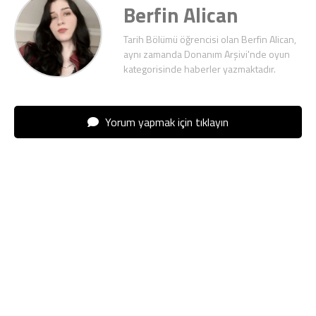
Berfin Alican
Tarih Bölümü öğrencisi olan Berfin Alican,
aynı zamanda Donanım Arşivi'nde oyun
kategorisinde haberler yazmaktadır.
Yorum yapmak için tıklayın