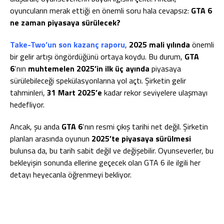
oyuncuların merak ettiği en önemli soru hala cevapsız:
GTA 6
ne zaman piyasaya sürülecek?
Take-Two’un son kazanç raporu
,
2025 mali yılında
önemli
bir gelir artışı öngördüğünü ortaya koydu. Bu durum,
GTA
6
‘nın
muhtemelen 2025’in ilk üç ayında
piyasaya
sürülebileceği spekülasyonlarına yol açtı. Şirketin gelir
tahminleri,
31 Mart 2025’e
kadar rekor seviyelere ulaşmayı
hedefliyor.
Ancak, şu anda
GTA 6
‘nın resmi çıkış tarihi net değil. Şirketin
planları arasında oyunun
2025’te piyasaya sürülmesi
bulunsa da, bu tarih sabit değil ve değişebilir. Oyunseverler, bu
bekleyişin sonunda ellerine geçecek olan GTA 6 ile ilgili her
detayı heyecanla öğrenmeyi bekliyor.