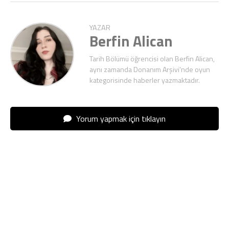
YAZAR
Berfin Alican
Tarih Bölümü öğrencisi olan Berfin Alican,
aynı zamanda Donanım Arşivi'nde oyun
kategorisinde haberler yazmaktadır.
Yorum yapmak için tıklayın