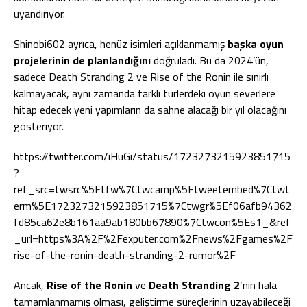
uyandırıyor.
Shinobi602 ayrıca, henüz isimleri açıklanmamış
başka oyun
projelerinin de planlandığını
doğruladı. Bu da 2024’ün,
sadece Death Stranding 2 ve Rise of the Ronin ile sınırlı
kalmayacak, aynı zamanda farklı türlerdeki oyun severlere
hitap edecek yeni yapımların da sahne alacağı bir yıl olacağını
gösteriyor.
https://twitter.com/iHuGi/status/1723273215923851715
?
ref_src=twsrc%5Etfw%7Ctwcamp%5Etweetembed%7Ctwt
erm%5E1723273215923851715%7Ctwgr%5Ef06afb94362
fd85ca62e8b161aa9ab180bb67890%7Ctwcon%5Es1_&ref
_url=https%3A%2F%2Fexputer.com%2Fnews%2Fgames%2F
rise-of-the-ronin-death-stranding-2-rumor%2F
Ancak,
Rise of the Ronin
ve
Death Stranding 2
‘nin hala
tamamlanmamış olması, geliştirme süreçlerinin uzayabileceği