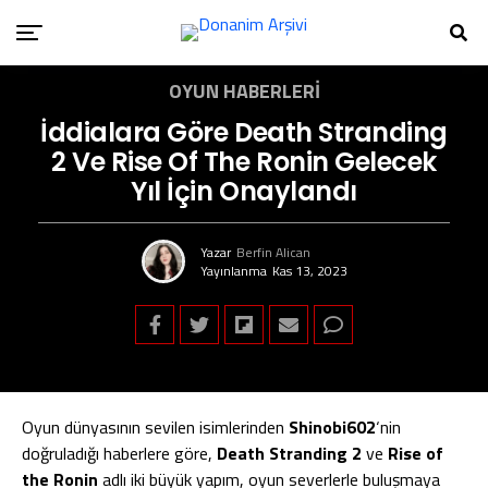
OYUN HABERLERI
İddialara Göre Death Stranding
2 Ve Rise Of The Ronin Gelecek
Yıl İçin Onaylandı
Yazar
Berfin Alican
Yayınlanma
Kas 13, 2023
Oyun dünyasının sevilen isimlerinden
Shinobi602
‘nin
doğruladığı haberlere göre,
Death Stranding 2
ve
Rise of
the Ronin
adlı iki büyük yapım, oyun severlerle buluşmaya