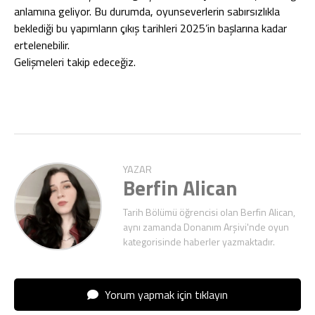
anlamına geliyor. Bu durumda, oyunseverlerin sabırsızlıkla
beklediği bu yapımların çıkış tarihleri 2025’in başlarına kadar
ertelenebilir.
Gelişmeleri takip edeceğiz.
YAZAR
Berfin Alican
Tarih Bölümü öğrencisi olan Berfin Alican,
aynı zamanda Donanım Arşivi'nde oyun
kategorisinde haberler yazmaktadır.
Yorum yapmak için tıklayın