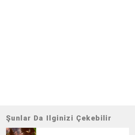
Şunlar Da Ilginizi Çekebilir