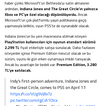
haber çünkü Microsoft’un Bethesda’yı satın almasının
ardından,
Indiana Jones and The Great Circle’ın yalnızca
Xbox ve PC’ye özel olacağı düşünülüyordu.
Ancak
Microsoft’un çok platformlu yayın politikasına geçiş
yapmasıyla birlikte, oyun PS5’te de oynanabilir olacak.
Indiana Jones’un bu yeni macerasına atılmak isteyen
PlayStation kullanıcıları için oyunun standart sürümü
2.299 TL
fiyat etiketiyle satışa sunulacak. Daha fazlasını
isteyenler içinse Premium Edition mevcut olacak ve bu
sürüm, oyunu iki gün erken oynamaya imkân tanıyacak.
Ancak bu avantajın bir bedeli var:
Premium Edition, 3.280
TL’ye satılacak.
Indy's first-person adventure, Indiana Jones and
the Great Circle, comes to PS5 on April 17:
https://t.co/VUg9Vj8xTz
pic.twitter.com/cgCiA1OIcx