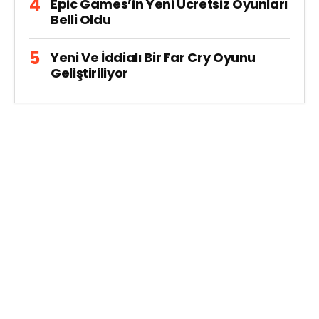
Epic Games’in Yeni Ücretsiz Oyunları
Belli Oldu
Yeni Ve İddialı Bir Far Cry Oyunu
Geliştiriliyor