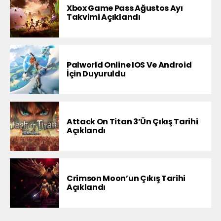
Xbox Game Pass Ağustos Ayı
Takvimi Açıklandı
Palworld Online IOS Ve Android
İçin Duyuruldu
Attack On Titan 3’ün Çıkış Tarihi
Açıklandı
Crimson Moon’un Çıkış Tarihi
Açıklandı