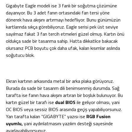
Gigabyte Eagle modeli ise 3 fanlı bir soğutma çözümüne
dayanıyor. Bu 3 adet fanın ortasındaki fan tersi yöne
dönerek hava akışını artırmayı hedefliyor. Bunu günümüzün
kartlarında sıkça görebiliyoruz. Eagle serisi pek üst seviye
sayılmaz fakat 3 fan tercih etmeleri güzel olmuş. Kartın önü
oldukça sade bir tasarıma sahip. Hatta dikkatlice bakacak
olursanız PCB boyutu çok daha ufak, kalan kısımlar aslında
soğutucu blok.
Ekran kartının arkasında metal bir arka plaka görüyoruz.
Burada da sade bir tasarım dili benimsenmiş durumda. Sağ
tarafta ise fanın hava akışını artıran bir boşluk bulunuyor. Bu
kartın güzel bir tarafı ise
dual BIOS
ile geliyor olması, yani
OC BIOS veya sessiz BIOS arasında geçiş yapabiliyorsunuz.
Yan tarafta kalan “GIGABYTE” yazısı ise
RGB Fusion
uyumlu,
yani aydınlatmasını yazılım desteği sayesinde
ayarlayabiliyorsunuz.