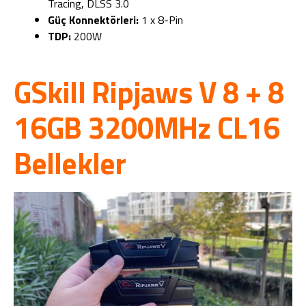
Tracing, DLSS 3.0
Güç Konnektörleri:
1 x 8-Pin
TDP:
200W
GSkill Ripjaws V 8 + 8
16GB 3200MHz CL16
Bellekler