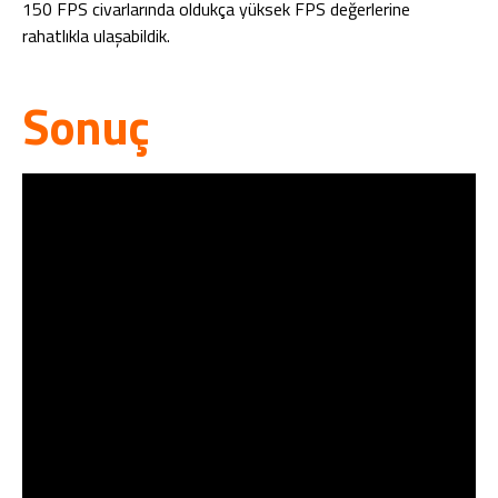
150 FPS civarlarında oldukça yüksek FPS değerlerine
rahatlıkla ulaşabildik.
Sonuç