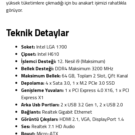
yüksek tüketimlere çıkmadığı için bu anakart işimizi rahatlıkla
görüyor.
Teknik Detaylar
Soket:
Intel LGA 1700
Çipset:
Intel H610
İşlemci Desteği:
12. Nesil i9 (Maksimum)
Bellek Desteği:
DDR4 Maksimum 3200 MHz
Maksimum Bellek:
64 GB, Toplam 2 Slot, Çift Kanal
Depolama:
4 x Sata 3.0, 1 x M.2 PCIe 3.0 SSD
Genişleme Yuvaları:
1 x PCI Express 4.0 X16, 1 x PCI
Express X1
Arka Usb Portları:
2 x USB 3.2 Gen 1, 2 x USB 2.0
Bağlantı:
Realtek Gigabit Ethernet
Görüntü Çıkışları:
HDMI 2.1, VGA, DisplayPort 1.4
Ses:
Realtek 7.1 HD Audio
Boyut:
Micro-ATX