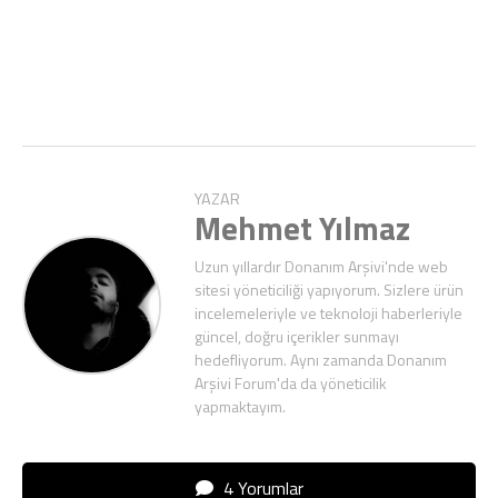
YAZAR
Mehmet Yılmaz
Uzun yıllardır Donanım Arşivi'nde web
sitesi yöneticiliği yapıyorum. Sizlere ürün
incelemeleriyle ve teknoloji haberleriyle
güncel, doğru içerikler sunmayı
hedefliyorum. Aynı zamanda Donanım
Arşivi Forum'da da yöneticilik
yapmaktayım.
4 Yorumlar