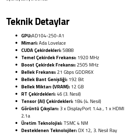
Teknik Detaylar
GPU:
AD104-250-A1
Mimari:
Ada Lovelace
CUDA Çekirdekleri:
5888
Temel Çekirdek Frekansı:
1920 MHz
Boost Çekirdek Frekansı:
2505 MHz
Bellek Frekansı:
21 Gbps GDDR6X
Bellek Bant Genişliği:
192 Bit
Bellek Miktarı (VRAM):
12 GB
RT Çekirdekleri:
46 (3. Nesil)
Tensor (AI) Çekirdekleri:
184 (4. Nesil)
Görüntü Çıkışları:
3 x DisplayPort 1.4a , 1 x HDMI
2.1a
Üretim Teknolojisi:
TSMC 4 NM
Desteklenen Teknolojiler:
DX 12, 3. Nesil Ray