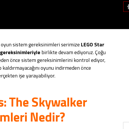
z oyun sistem gereksinimleri serimize
LEGO Star
gereksinimleriyle
birlikte devam ediyoruz. Çoğu
eden önce sistem gereksinimlerini kontrol ediyor,
rıp kaldırmayacağını oyunu indirmeden önce
erçekten işe yarayabiliyor.
s: The Skywalker
mleri Nedir?