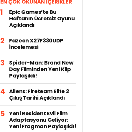
EN ÇOK OKUNAN İÇERİKLER
Epic Games’te Bu
Haftanın Ücretsiz Oyunu
Açıklandı
Fazeon X27F330UDP
İncelemesi
Spider-Man: Brand New
Day Filminden Yeni Klip
Paylaşıldı!
Aliens: Fireteam Elite 2
Çıkış Tarihi Açıklandı
Yeni Resident Evil Film
Adaptasyonu Geliyor:
Yeni Fragman Paylaşıldı!