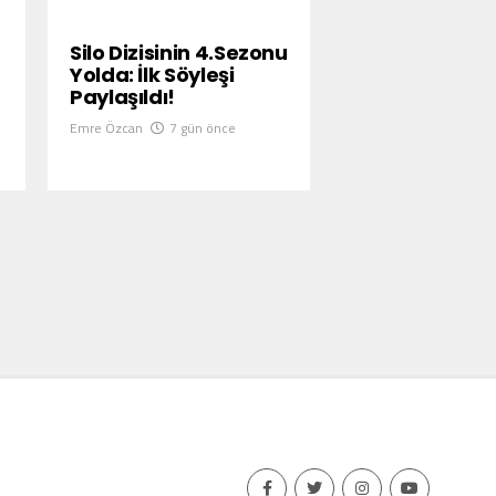
Silo Dizisinin 4.Sezonu
Yolda: İlk Söyleşi
Paylaşıldı!
Emre Özcan
7 gün önce