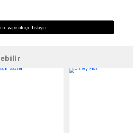
um yapmak için tıklayın
ebilir