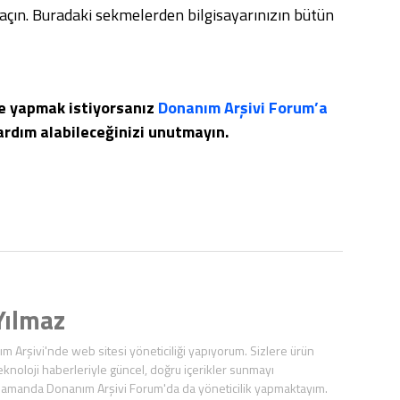
açın. Buradaki sekmelerden bilgisayarınızın bütün
e yapmak istiyorsanız
Donanım Arşivi Forum’a
ardım alabileceğinizi unutmayın.
ılmaz
ım Arşivi'nde web sitesi yöneticiliği yapıyorum. Sizlere ürün
eknoloji haberleriyle güncel, doğru içerikler sunmayı
zamanda Donanım Arşivi Forum'da da yöneticilik yapmaktayım.