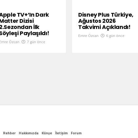
Apple TV+’ın Dark
Disney Plus Türkiye,
Matter Dizisi
Ağustos 2026
2.Sezondan İlk
Takvimi Açıklandı!
Söyleşi Paylaşıldı!
Emre Özcan
6 gün önce
Emre Özcan
7 gün önce
Rehber
Hakkımızda
Künye
İletişim
Forum