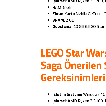
İşlemci:
AMD Ryzen 3 1200, I
RAM:
8 GB
Ekran Kartı:
Nvidia GeForce 
VRAM:
2 GB
Depolama:
40 GB (LEGO Star
LEGO Star War
Saga Önerilen
Gereksinimleri
İşletim Sistemi:
Windows 10 /
İşlemci:
AMD Ryzen 3 3100, In