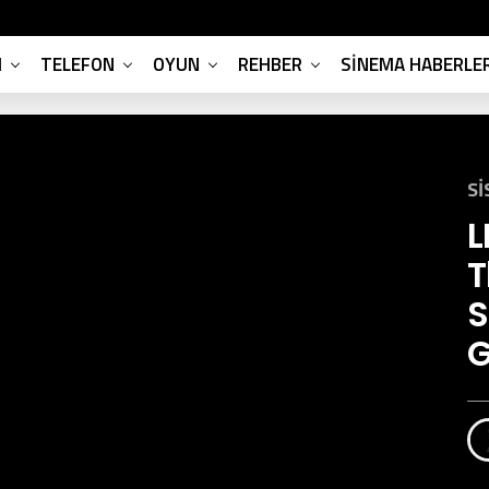
M
TELEFON
OYUN
REHBER
SINEMA HABERLER
SI
L
T
S
G