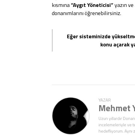
kısmına
“Aygıt Yöneticisi”
yazın ve 
donanımlarını öğrenebilirsiniz.
Eğer sisteminizde yükseltm
konu açarak y
YAZAR
Mehmet Y
Uzun yıllardır Donan
incelemeleriyle ve t
hedefliyorum. Aynı 