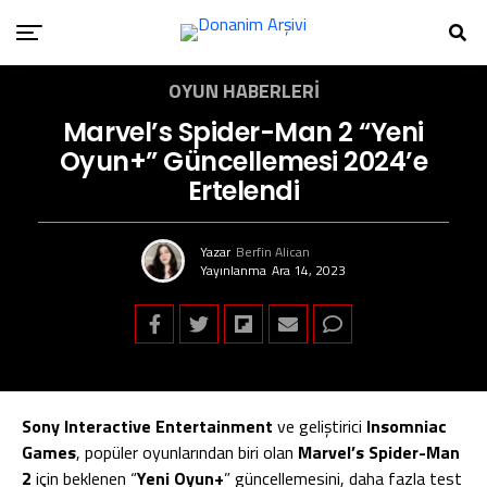
OYUN HABERLERI
Marvel’s Spider-Man 2 “Yeni
Oyun+” Güncellemesi 2024’e
Ertelendi
Yazar
Berfin Alican
Yayınlanma
Ara 14, 2023
Sony Interactive Entertainment
ve geliştirici
Insomniac
Games
, popüler oyunlarından biri olan
Marvel’s Spider-Man
2
için beklenen “
Yeni Oyun+
” güncellemesini, daha fazla test