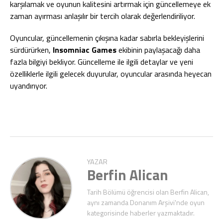
karşılamak ve oyunun kalitesini artırmak için güncellemeye ek
zaman ayırması anlaşılır bir tercih olarak değerlendiriliyor.
Oyuncular, güncellemenin çıkışına kadar sabırla bekleyişlerini
sürdürürken,
Insomniac Games
ekibinin paylaşacağı daha
fazla bilgiyi bekliyor. Güncelleme ile ilgili detaylar ve yeni
özelliklerle ilgili gelecek duyurular, oyuncular arasında heyecan
uyandırıyor.
YAZAR
Berfin Alican
Tarih Bölümü öğrencisi olan Berfin Alican,
aynı zamanda Donanım Arşivi'nde oyun
kategorisinde haberler yazmaktadır.