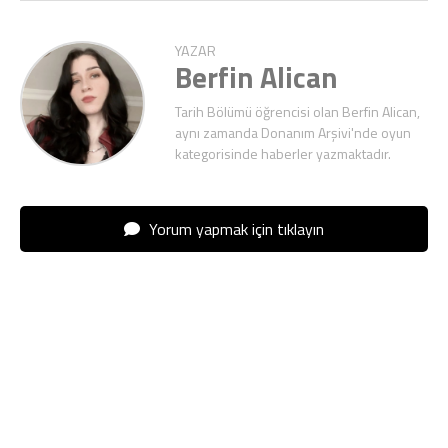
YAZAR
Berfin Alican
Tarih Bölümü öğrencisi olan Berfin Alican,
aynı zamanda Donanım Arşivi'nde oyun
kategorisinde haberler yazmaktadır.
Yorum yapmak için tıklayın