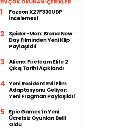
EN ÇOK OKUNAN İÇERİKLER
Fazeon X27F330UDP
İncelemesi
Spider-Man: Brand New
Day Filminden Yeni Klip
Paylaşıldı!
Aliens: Fireteam Elite 2
Çıkış Tarihi Açıklandı
Yeni Resident Evil Film
Adaptasyonu Geliyor:
Yeni Fragman Paylaşıldı!
Epic Games’in Yeni
Ücretsiz Oyunları Belli
Oldu