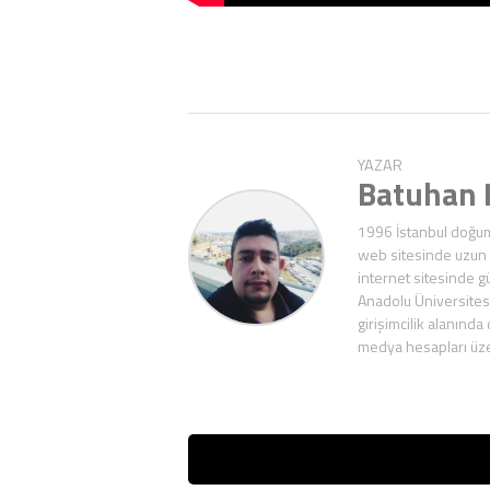
YAZAR
Batuhan
1996 İstanbul doğuml
web sitesinde uzun y
internet sitesinde gü
Anadolu Üniversitesi
girişimcilik alanında
medya hesapları üzer