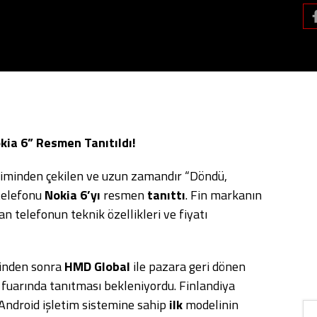
kia 6” Resmen Tanıtıldı!
retiminden çekilen ve uzun zamandır “Döndü,
 telefonu
Nokia 6’yı
resmen
tanıttı
. Fin markanın
an telefonun teknik özellikleri ve fiyatı
minden sonra
HMD Global
ile pazara geri dönen
7
fuarında tanıtması bekleniyordu. Finlandiya
 Android işletim sistemine sahip
ilk
modelinin