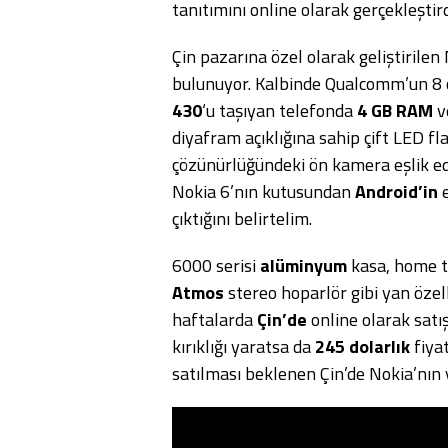
tanıtımını online olarak gerçekleştird
Çin pazarına özel olarak geliştirilen
bulunuyor. Kalbinde Qualcomm’un 8 çek
430
‘u taşıyan telefonda
4 GB RAM
v
diyafram açıklığına sahip çift LED fl
çözünürlüğündeki ön kamera eşlik ed
Nokia 6’nın kutusundan
Android’in
e
çıktığını belirtelim.
6000 serisi
alüminyum
kasa, home 
Atmos
stereo hoparlör gibi yan özell
haftalarda
Çin’de
online olarak satı
kırıklığı yaratsa da
245 dolarlık
fiyat
satılması beklenen Çin’de Nokia’nın