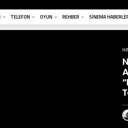
M
TELEFON
OYUN
REHBER
SINEMA HABERLER
H
N
A
“
T