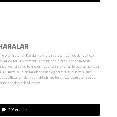
 KARALAR
u olan Batuhan Karalar, teknoloji ve otomobil odaklı pek çok
ıllar editörlük yapmıştır. Karalar, son olarak Donanım Arşivi
ncel ve ilgi çekici teknoloji haberlerini okurlar ile paylaşmaktadır.
 İİBF mezunu olan Karalar, teknoloji editörlüğünün yanı sıra
 da çeşitli çalışmalar yapmaktadır. Editörümüzü aşağıdaki sosyal
inden takip edebilirsiniz.
3 Yorumlar