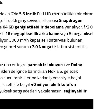
i.
 Nokia 6’de
5.5 inç
lik Full HD çözünürlüklü bir ekran
irdekli giriş seviyesi işlemcisi
Snapdragon
e
64 GB genişletilebilir depolama
yer alıyor. f/2.0
aşlı
16 megapiksellik arka kamera
ya 8 megapiksel
iyor. 3000 mAh kapasiteli bataryası bulunan
n güncel sürümü
7.0 Nougat
işletim sistemi ile
tuşuna entegre
parmak izi okuyucu
ve
Dolby
ikleri de içinde barındıran Nokia 6, gelecek
şa sunulacak. Her ne kadar işlemcisiyle hayal
ı, özellikle bu yıl
40 milyon akıllı telefon
 yüksek satış adetleri yakalamasını
sağlayabilir
.