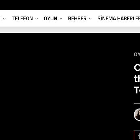
M
TELEFON
OYUN
REHBER
SINEMA HABERLER
OY
O
t
T