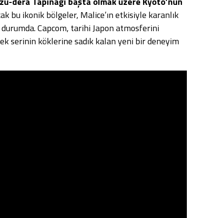
zu-dera Tapınağı başta olmak üzere Kyoto’nun
k bu ikonik bölgeler, Malice’ın etkisiyle karanlık
durumda. Capcom, tarihi Japon atmosferini
rek serinin köklerine sadık kalan yeni bir deneyim