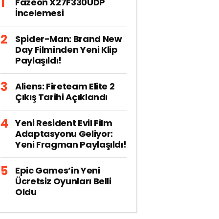
Fazeon X27F330UDP
İncelemesi
Spider-Man: Brand New
Day Filminden Yeni Klip
Paylaşıldı!
Aliens: Fireteam Elite 2
Çıkış Tarihi Açıklandı
Yeni Resident Evil Film
Adaptasyonu Geliyor:
Yeni Fragman Paylaşıldı!
Epic Games’in Yeni
Ücretsiz Oyunları Belli
Oldu