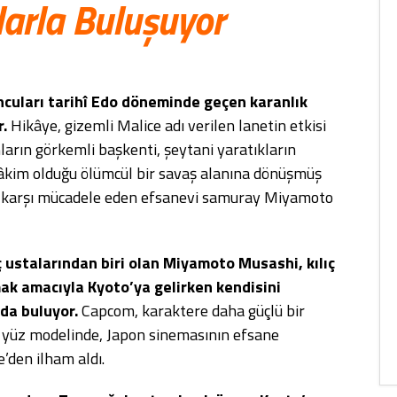
larla Buluşuyor
cuları tarihî Edo döneminde geçen karanlık
.
Hikâye, gizemli Malice adı verilen lanetin etkisi
ların görkemli başkenti, şeytani yaratıkların
 hâkim olduğu ölümcül bir savaş alanına dönüşmüş
a karşı mücadele eden efsanevi samuray Miyamoto
ç ustalarından biri olan Miyamoto Musashi, kılıç
k amacıyla Kyoto’ya gelirken kendisini
da buluyor.
Capcom, karaktere daha güçlü bir
 yüz modelinde, Japon sinemasının efsane
den ilham aldı.