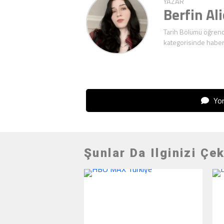
YAZAR
Berfin Al
Tarih Bölümü öğrenc
kategorisinde haber
Yor
Şunlar Da Ilginizi Çek