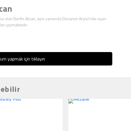
ican
isi olan Berfin Alican, aynı zamanda Donanım Arşivi'nde oyun
ler yazmaktadır.
um yapmak için tıklayın
ebilir