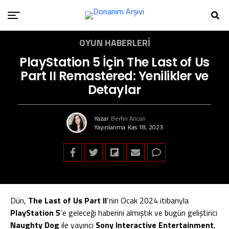
OYUN HABERLERI
PlayStation 5 İçin The Last of Us
Part II Remastered: Yenilikler ve
Detaylar
Yazar
Berfin Alican
Yayınlanma
Kas 18, 2023
Dün,
The Last of Us Part II
‘nin Ocak 2024 itibarıyla
PlayStation 5
‘e geleceği haberini almıştık ve bugün geliştirici
Naughty Dog
ile yayıncı
Sony Interactive Entertainment
,