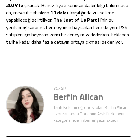
2024’te
çıkacak. Henüz fiyatı konusunda bir bilgi bulunmasa
da, mevcut sahiplerin
10 dolar
karşılığında yükseltme
yapabileceği belirtiliyor.
The Last of Us Part II
‘nin bu
yenilenmiş sürümü, hem oyunun hayranları hem de yeni PS5
sahipleri için heyecan verici bir deneyim vadederken, beklenen
tarihe kadar daha fazla detayın ortaya çıkması bekleniyor.
YAZAR
Berfin Alican
Tarih Bölümü öğrencisi olan Berfin Alican,
aynı zamanda Donanım Arşivi'nde oyun
kategorisinde haberler yazmaktadır.