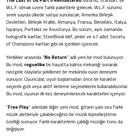
The Last of Us Part II Remastered
sürümü, standart ve
W.L.F. olmak üzere farklı paketlerle gelecek. W.L.F. sürümü
sınırlı sayıda ülkede satışa sunulacak; Amerika Birleşik
Devletleri, Birleşik Krallık, Almanya, Fransa, Benelüks, İtalya,
İspanya, Portekiz ve Avusturya. Bu sürüm, aynı zamanda
holografik kartlar, SteelBook kılıf, pinler ve 47 adet Society
of Champions kartları gibi ek içerikleri içerecek.
Yenilikler arasında “
No Return
” adlı yeni bir mod bulunuyor.
Bu mod,
roguelike
bir hayatta kalma mekaniği sunarak
rastgele olaylarla şekillenen bir mekânda oyun deneyimi
sunuyor. Oyuncular, oyun başlamadan önce bir karakter
seçerek gizli veya aktif ilerleme seçeneklerini kullanabiliyorlar.
Bu mod, oyunun ilk kez deneyimlenecek karakterleri içeriyor.
“
Free Play
” adındaki diğer yeni mod, gitarın yanı sıra farklı
müzik aletleriyle çalabileceğiniz bir müzik kişiselleştirme
özelliği sunuyor. Farklı karakterlerin çaldığı müziğin tonu da
değişiyor.