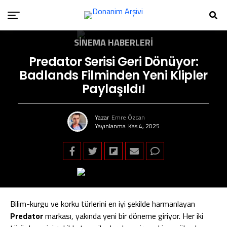
SINEMA HABERLERI
Predator Serisi Geri Dönüyor:
Badlands Filminden Yeni Klipler
Paylaşıldı!
Yazar
Emre Özcan
Yayınlanma
Kas 4, 2025
Bilim-kurgu ve korku türlerini en iyi şekilde harmanlayan
Predator
markası, yakında yeni bir döneme giriyor. Her iki