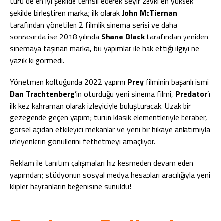
türü de en iyi şekilde temsil ederek seyir zevki en yüksek
şekilde birleştiren marka; ilk olarak
John McTiernan
tarafından yönetilen 2 filmlik sinema serisi ve daha
sonrasında ise 2018 yılında
Shane Black
tarafından yeniden
sinemaya taşınan marka, bu yapımlar ile hak ettiği ilgiyi ne
yazık ki görmedi.
Yönetmen koltuğunda 2022 yapımı
Prey
filminin başarılı ismi
Dan Trachtenberg
’in oturduğu yeni sinema filmi,
Predator
’ı
ilk kez kahraman olarak izleyiciyle buluşturacak. Uzak bir
gezegende geçen yapım; türün klasik elementleriyle beraber,
görsel açıdan etkileyici mekanlar ve yeni bir hikaye anlatımıyla
izleyenlerin gönüllerini fethetmeyi amaçlıyor.
Reklam ile tanıtım çalışmaları hız kesmeden devam eden
yapımdan; stüdyonun sosyal medya hesapları aracılığıyla yeni
klipler hayranların beğenisine sunuldu!