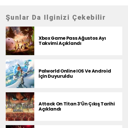
Şunlar Da Ilginizi Çekebilir
Xbox Game Pass Ağustos Ayı
Takvimi Açıklandı
Palworld Online IOS Ve Android
İçin Duyuruldu
Attack On Titan 3’ün Çıkış Tarihi
Açıklandı