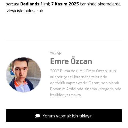
parçası
Badlands
filmi;
7 Kasım 2025
tarihinde sinemalarda
izleyiciyle buluşacak.
YAZAR
Emre Özcan
2002 Bursa doğumlu Emre Özcan uzun
yıllardır çeşitli internet sitelerinde
editörlük yapmaktadır. Özcan, son olarak
Donanım Arşivi'nde sinema kategorisinde
içerikler yazmakta.
Yorum yapmak için tıklayın