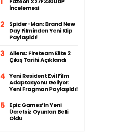
Fazeon X27F330UDP
İncelemesi
Spider-Man: Brand New
Day Filminden Yeni Klip
Paylaşıldı!
Aliens: Fireteam Elite 2
Çıkış Tarihi Açıklandı
Yeni Resident Evil Film
Adaptasyonu Geliyor:
Yeni Fragman Paylaşıldı!
Epic Games’in Yeni
Ücretsiz Oyunları Belli
Oldu