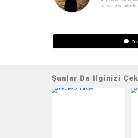
donanım ve bilim ko
Yor
Şunlar Da Ilginizi Çek