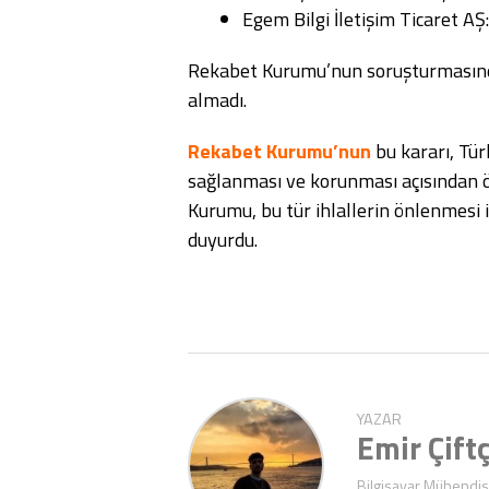
Egem Bilgi İletişim Ticaret AŞ
Rekabet Kurumu’nun soruşturmasınd
almadı.
Rekabet Kurumu’nun
bu kararı, Tür
sağlanması ve korunması açısından ö
Kurumu, bu tür ihlallerin önlenmesi 
duyurdu.
YAZAR
Emir Çiftç
Bilgisayar Mühendisl