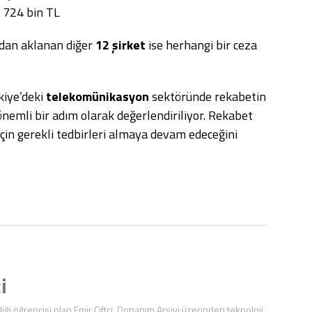
: 724 bin TL
an aklanan diğer
12 şirket
ise herhangi bir ceza
kiye’deki
telekomünikasyon
sektöründe rekabetin
nemli bir adım olarak değerlendiriliyor. Rekabet
için gerekli tedbirleri almaya devam edeceğini
i
iği öğrencisi olan Emir Çiftci, Donanım Arşivi üzerinden teknoloji,