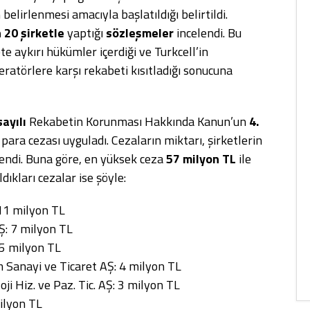
 belirlenmesi amacıyla başlatıldığı belirtildi.
n 20 şirketle
yaptığı
sözleşmeler
incelendi. Bu
te aykırı hükümler içerdiği ve Turkcell’in
eratörlere karşı rekabeti kısıtladığı sonucuna
ayılı
Rekabetin Korunması Hakkında Kanun’un
4.
 para cezası uyguladı. Cezaların miktarı, şirketlerin
irlendi. Buna göre, en yüksek ceza
57 milyon TL
ile
ldıkları cezalar ise şöyle:
 11 milyon TL
Ş: 7 milyon TL
5 milyon TL
ım Sanayi ve Ticaret AŞ: 4 milyon TL
ji Hiz. ve Paz. Tic. AŞ: 3 milyon TL
milyon TL