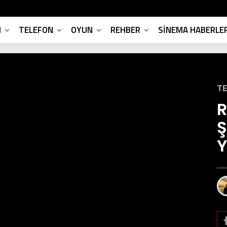
M
TELEFON
OYUN
REHBER
SINEMA HABERLER
TE
R
Ş
Y