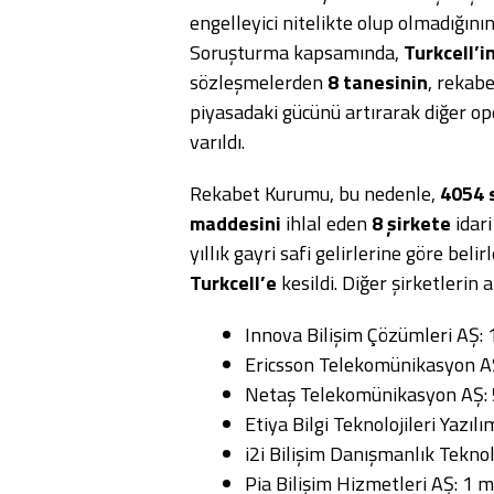
engelleyici nitelikte olup olmadığının
Soruşturma kapsamında,
Turkcell’i
sözleşmelerden
8 tanesinin
, rekabe
piyasadaki gücünü artırarak diğer op
varıldı.
Rekabet Kurumu, bu nedenle,
4054 s
maddesini
ihlal eden
8 şirkete
idari
yıllık gayri safi gelirlerine göre bel
Turkcell’e
kesildi. Diğer şirketlerin a
Innova Bilişim Çözümleri AŞ:
Ericsson Telekomünikasyon A
Netaş Telekomünikasyon AŞ: 
Etiya Bilgi Teknolojileri Yazıl
i2i Bilişim Danışmanlık Teknolo
Pia Bilişim Hizmetleri AŞ: 1 