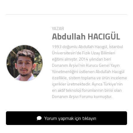
YAZAR
Abdullah HACIGÜL
1993 doğumlu Abdullah Hacıgül, İstanbul
Üniversitesin'de Fizik Uzay Bilimleri
eğitimi almıştır. 2014 yılından beri
Donanım Arşivi'nin Kurucu Genel Yayın
Yönetmenliğini üstlenen Abdullah Hacıgül
özellikle, sistem toplama ve ürün inceleme
içerikler üretmektedir. Ayrıca Türkiye'nin
en aktif teknoloji forumlarının birisi olan
Donanım Arşivi Forumu kurmuştur.
Yorum yapmak için tıklayın