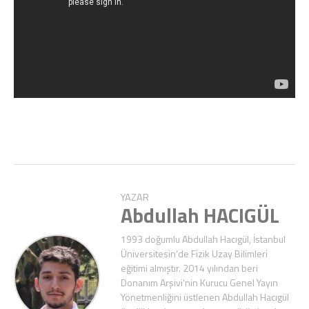
YAZAR
Abdullah HACIGÜL
1993 doğumlu Abdullah Hacıgül, İstanbul
Üniversitesin'de Fizik Uzay Bilimleri
eğitimi almıştır. 2014 yılından beri
Donanım Arşivi'nin Kurucu Genel Yayın
Yönetmenliğini üstlenen Abdullah Hacıgül