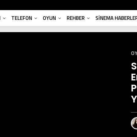
M
TELEFON
OYUN
REHBER
SINEMA HABERLER
OY
S
E
P
Y