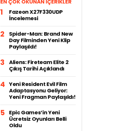
EN ÇOK OKUNAN İÇERİKLER
Fazeon X27F330UDP
İncelemesi
Spider-Man: Brand New
Day Filminden Yeni Klip
Paylaşıldı!
Aliens: Fireteam Elite 2
Çıkış Tarihi Açıklandı
Yeni Resident Evil Film
Adaptasyonu Geliyor:
Yeni Fragman Paylaşıldı!
Epic Games’in Yeni
Ücretsiz Oyunları Belli
Oldu