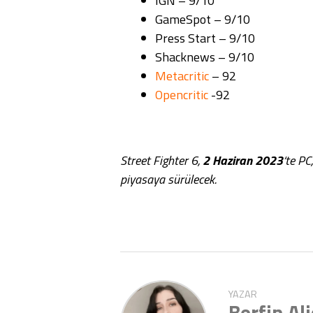
IGN – 9/10
GameSpot – 9/10
Press Start – 9/10
Shacknews – 9/10
Metacritic
– 92
Opencritic
-92
Street Fighter 6,
2 Haziran 2023
‘te PC
piyasaya sürülecek.
YAZAR
Berfin Al