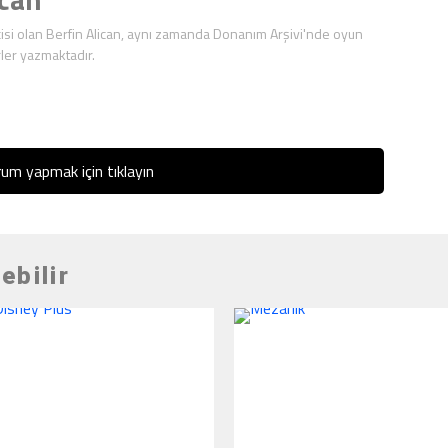
isi olan Berfin Alican, aynı zamanda Donanım Arşivi'nde oyun
ler yazmaktadır.
um yapmak için tıklayın
ebilir