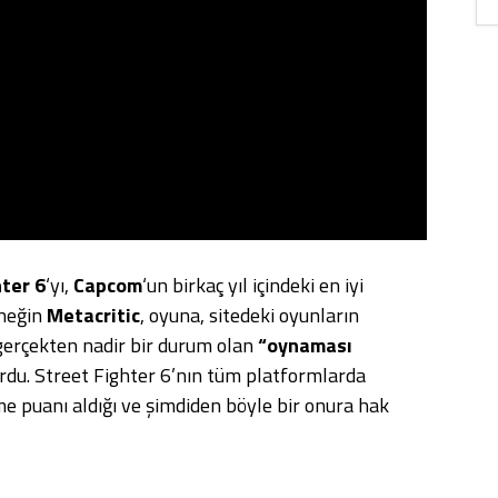
hter 6
‘yı,
Capcom
‘un birkaç yıl içindeki en iyi
rneğin
Metacritic
, oyuna, sitedeki oyunların
gerçekten nadir bir durum olan
“oynaması
du. Street Fighter 6’nın tüm platformlarda
me puanı aldığı ve şimdiden böyle bir onura hak