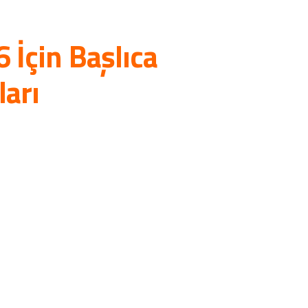
6 İçin Başlıca
arı