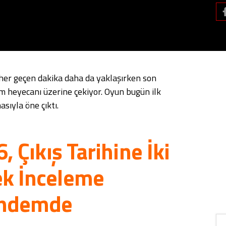
 her geçen dakika daha da yaklaşırken son
 heyecanı üzerine çekiyor. Oyun bugün ilk
asıyla öne çıktı.
, Çıkış Tarihine İki
ek İnceleme
ündemde