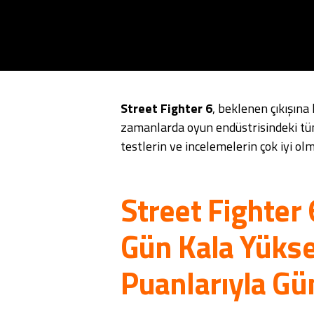
Street Fighter 6
, beklenen çıkışına
zamanlarda oyun endüstrisindeki tüm
testlerin ve incelemelerin çok iyi olm
Street Fighter 6
Gün Kala Yüks
Puanlarıyla G