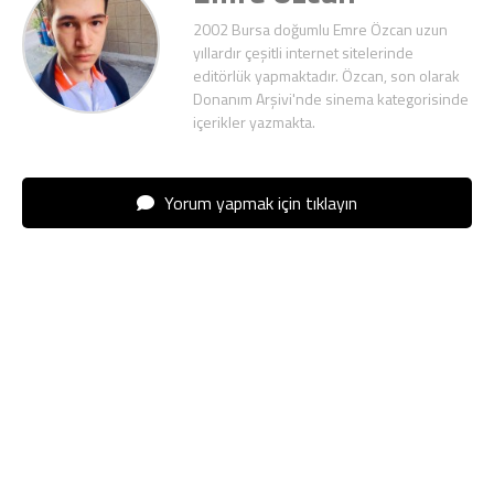
2002 Bursa doğumlu Emre Özcan uzun
yıllardır çeşitli internet sitelerinde
editörlük yapmaktadır. Özcan, son olarak
Donanım Arşivi'nde sinema kategorisinde
içerikler yazmakta.
Yorum yapmak için tıklayın