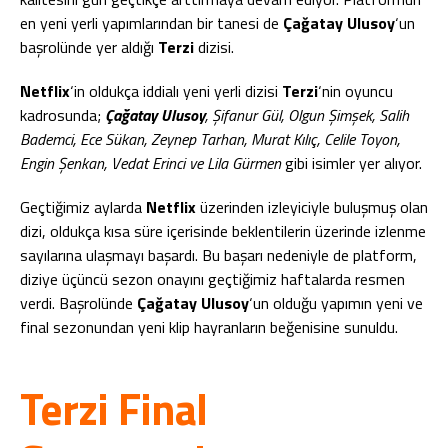
en yeni yerli yapımlarından bir tanesi de
Çağatay Ulusoy
‘un
başrolünde yer aldığı
Terzi
dizisi.
Netflix
‘in oldukça iddialı yeni yerli dizisi
Terzi
‘nin oyuncu
kadrosunda;
Çağatay Ulusoy
, Şifanur Gül, Olgun Şimşek, Salih
Bademci, Ece Sükan, Zeynep Tarhan, Murat Kılıç, Celile Toyon,
Engin Şenkan, Vedat Erinci ve Lila Gürmen
gibi isimler yer alıyor.
Geçtiğimiz aylarda
Netflix
üzerinden izleyiciyle buluşmuş olan
dizi, oldukça kısa süre içerisinde beklentilerin üzerinde izlenme
sayılarına ulaşmayı başardı. Bu başarı nedeniyle de platform,
diziye üçüncü sezon onayını geçtiğimiz haftalarda resmen
verdi. Başrolünde
Çağatay Ulusoy
‘un olduğu yapımın yeni ve
final sezonundan yeni klip hayranların beğenisine sunuldu.
Terzi Final