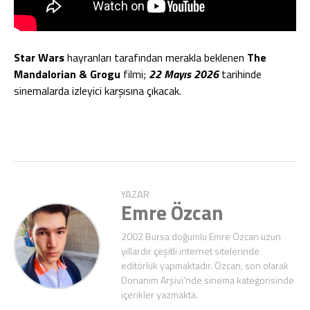
Star Wars
hayranları tarafından merakla beklenen
The
Mandalorian & Grogu
filmi;
22 Mayıs 2026
tarihinde
sinemalarda izleyici karşısına çıkacak.
YAZAR
Emre Özcan
2002 Bursa doğumlu Emre Özcan uzun
yıllardır çeşitli internet sitelerinde
editörlük yapmaktadır. Özcan, son olarak
Donanım Arşivi'nde sinema kategorisinde
içerikler yazmakta.