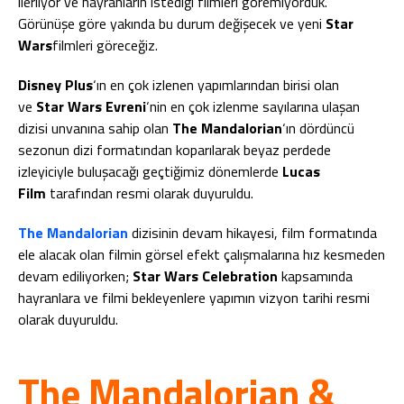
ilerliyor ve hayranların istediği filmleri göremiyorduk.
Görünüşe göre yakında bu durum değişecek ve yeni
Star
Wars
filmleri göreceğiz.
Disney Plus
‘ın en çok izlenen yapımlarından birisi olan
ve
Star Wars Evreni
‘nin en çok izlenme sayılarına ulaşan
dizisi unvanına sahip olan
The Mandalorian
‘ın dördüncü
sezonun dizi formatından koparılarak beyaz perdede
izleyiciyle buluşacağı geçtiğimiz dönemlerde
Lucas
Film
tarafından resmi olarak duyuruldu.
The Mandalorian
dizisinin devam hikayesi, film formatında
ele alacak olan filmin görsel efekt çalışmalarına hız kesmeden
devam ediliyorken;
Star Wars Celebration
kapsamında
hayranlara ve filmi bekleyenlere yapımın vizyon tarihi resmi
olarak duyuruldu.
The Mandalorian &