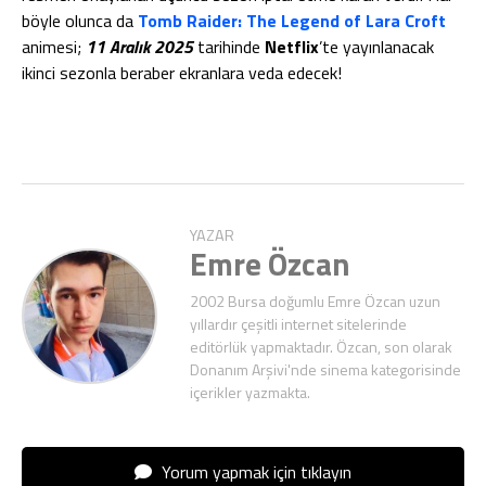
böyle olunca da
Tomb Raider: The Legend of Lara Croft
animesi;
11 Aralık 2025
tarihinde
Netflix
’te yayınlanacak
ikinci sezonla beraber ekranlara veda edecek!
YAZAR
Emre Özcan
2002 Bursa doğumlu Emre Özcan uzun
yıllardır çeşitli internet sitelerinde
editörlük yapmaktadır. Özcan, son olarak
Donanım Arşivi'nde sinema kategorisinde
içerikler yazmakta.
Yorum yapmak için tıklayın