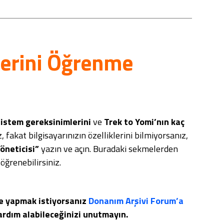
lerini Öğrenme
sistem gereksinimlerini
ve
Trek to Yomi’nın kaç
fakat bilgisayarınızın özelliklerini bilmiyorsanız,
öneticisi”
yazın ve açın. Buradaki sekmelerden
öğrenebilirsiniz.
e yapmak istiyorsanız
Donanım Arşivi Forum’a
ardım alabileceğinizi unutmayın.