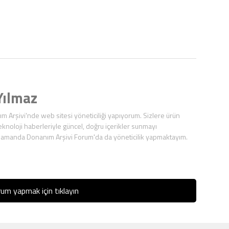
ılmaz
ım Arşivi'nde web sitesi yöneticiliği yapıyorum. Sizlere ürün
eknoloji haberleriyle güncel, doğru içerikler sunmayı
zamanda Donanım Arşivi Forum'da da yöneticilik yapmaktayım.
um yapmak için tıklayın