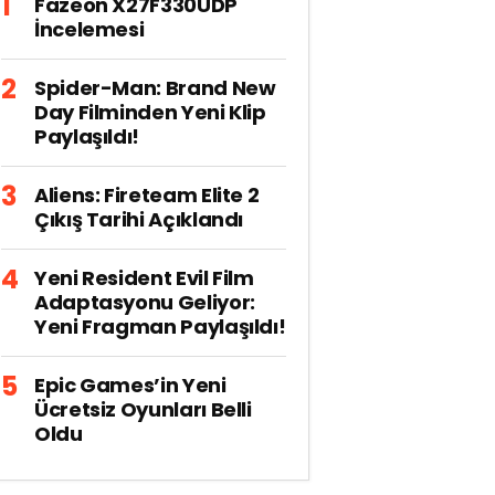
Fazeon X27F330UDP
İncelemesi
Spider-Man: Brand New
Day Filminden Yeni Klip
Paylaşıldı!
Aliens: Fireteam Elite 2
Çıkış Tarihi Açıklandı
Yeni Resident Evil Film
Adaptasyonu Geliyor:
Yeni Fragman Paylaşıldı!
Epic Games’in Yeni
Ücretsiz Oyunları Belli
Oldu