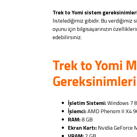
Trek to Yomi sistem gereksinimleri
listelediğimiz gibidir. Bu verdiğimiz 
oyunu için bilgisayarınızın özellikle
edebilirsiniz.
Trek to Yomi 
Gereksinimleri
İşletim Sistemi:
Windows 7 (6
İşlemci:
AMD Phenom II X4 96
RAM:
8 GB
Ekran Kartı:
Nvidia GeForce 
VRAM:
2 GB