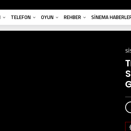
M
TELEFON
OYUN
REHBER
SINEMA HABERLER
SI
T
S
G