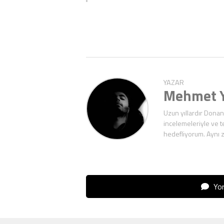
YAZAR
Mehmet Y
Uzun yıllardır Donan
incelemeleriyle ve t
hedefliyorum. Aynı 
Yor