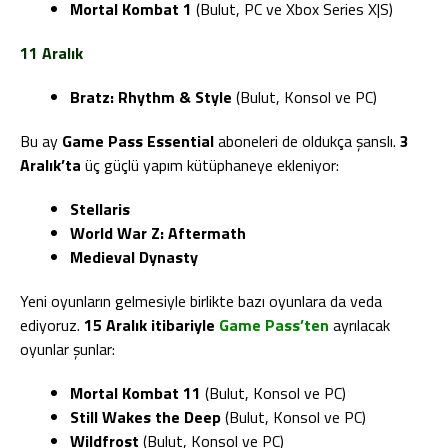
Mortal Kombat 1
(Bulut, PC ve Xbox Series X|S)
11 Aralık
Bratz: Rhythm & Style
(Bulut, Konsol ve PC)
Bu ay
Game Pass Essential
aboneleri de oldukça şanslı.
3
Aralık’ta
üç güçlü yapım kütüphaneye ekleniyor:
Stellaris
World War Z: Aftermath
Medieval Dynasty
Yeni oyunların gelmesiyle birlikte bazı oyunlara da veda
ediyoruz.
15 Aralık itibariyle
Game Pass’ten
ayrılacak
oyunlar şunlar:
Mortal Kombat 11
(Bulut, Konsol ve PC)
Still Wakes the Deep
(Bulut, Konsol ve PC)
Wildfrost
(Bulut, Konsol ve PC)