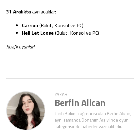
31 Aralıkta
ayrılacaklar:
Carrion
(Bulut, Konsol ve PC)
Hell Let Loose
(Bulut, Konsol ve PC)
Keyifli oyunlar!
YAZAR
Berfin Alican
Tarih Bölümü öğrencisi olan Berfin Alican,
aynı zamanda Donanım Arşivi'nde oyun
kategorisinde haberler yazmaktadır.