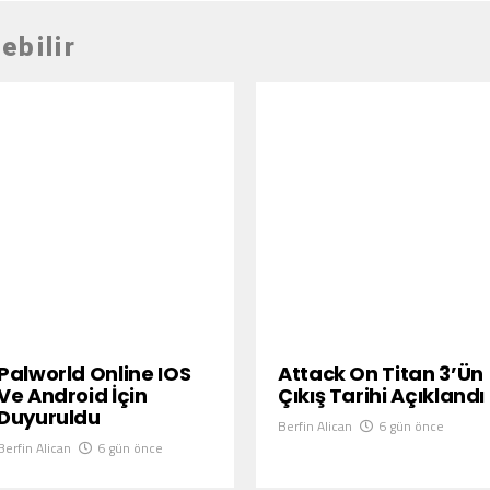
ebilir
Palworld Online IOS
Attack On Titan 3’ün
Ve Android İçin
Çıkış Tarihi Açıklandı
Duyuruldu
Berfin Alican
6 gün önce
Berfin Alican
6 gün önce