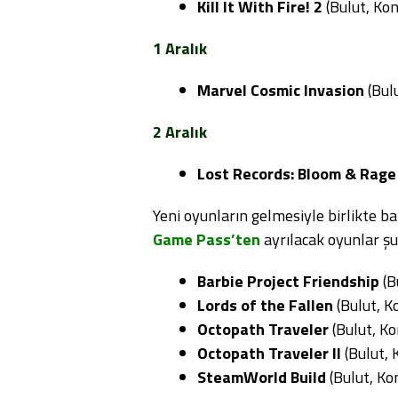
Kill It With Fire! 2
(Bulut, Kon
1 Aralık
Marvel Cosmic Invasion
(Bulu
2 Aralık
Lost Records: Bloom & Rage
Yeni oyunların gelmesiyle birlikte b
Game Pass’ten
ayrılacak oyunlar şu
Barbie Project Friendship
(B
Lords of the Fallen
(Bulut, K
Octopath Traveler
(Bulut, Ko
Octopath Traveler II
(Bulut, 
SteamWorld Build
(Bulut, Ko