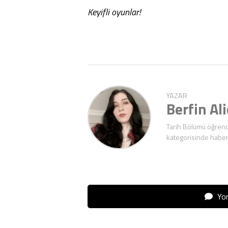
Keyifli oyunlar!
YAZAR
Berfin Al
Tarih Bölümü öğrenc
kategorisinde haber
Yor