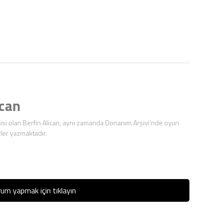
ican
isi olan Berfin Alican, aynı zamanda Donanım Arşivi'nde oyun
ler yazmaktadır.
um yapmak için tıklayın