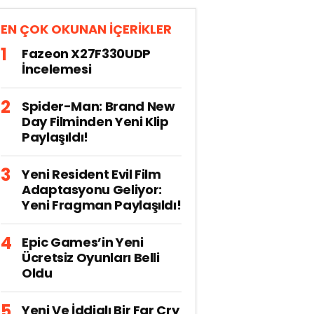
EN ÇOK OKUNAN İÇERİKLER
Fazeon X27F330UDP
İncelemesi
Spider-Man: Brand New
Day Filminden Yeni Klip
Paylaşıldı!
Yeni Resident Evil Film
Adaptasyonu Geliyor:
Yeni Fragman Paylaşıldı!
Epic Games’in Yeni
Ücretsiz Oyunları Belli
Oldu
Yeni Ve İddialı Bir Far Cry