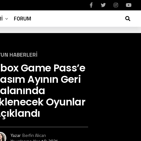
I
FORUM
UN HABERLERI
box Game Pass’e
asım Ayının Geri
alanında
klenecek Oyunlar
çıklandı
Yazar
Berfin Alican