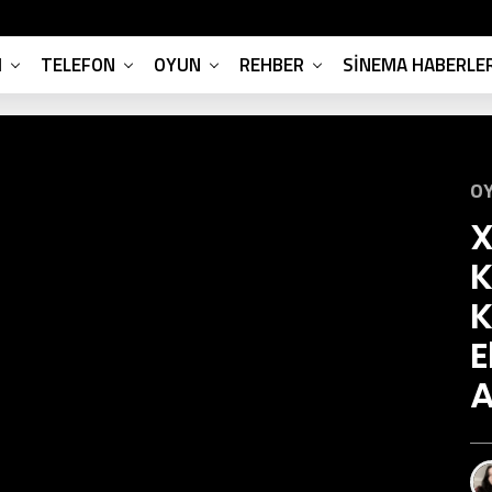
M
TELEFON
OYUN
REHBER
SINEMA HABERLER
OY
X
K
K
E
A