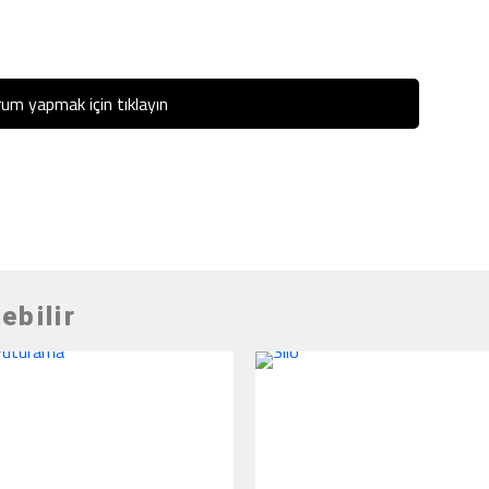
um yapmak için tıklayın
ebilir