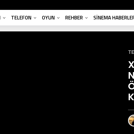
M
TELEFON
OYUN
REHBER
SINEMA HABERLER
TE
X
N
Ö
K