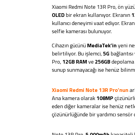
Xiaomi Redmi Note 13R Pro, ön yü
OLED
bir ekran kullanıyor. Ekranın
1
kullanıcı deneyimi vaat ediyor. Ekran
selfie kamerası bulunuyor.
Cihazın gücünü
MediaTek’in
yeni nes
belirtiliyor. Bu işlemci,
5G
bağlantısı
Pro,
12GB RAM
ve
256GB
depolama s
sunup sunmayacağı ise henüz bilinmi
Xiaomi Redmi Note 13R Pro’nun
ar
Ana kamera olarak
108MP
çözünürlü
eden diğer kameralar ise henüz netl
çözünürlüğünde bir yardımcı sensör 
Note 13R Pro,
5.000mAh
kapasiteli 