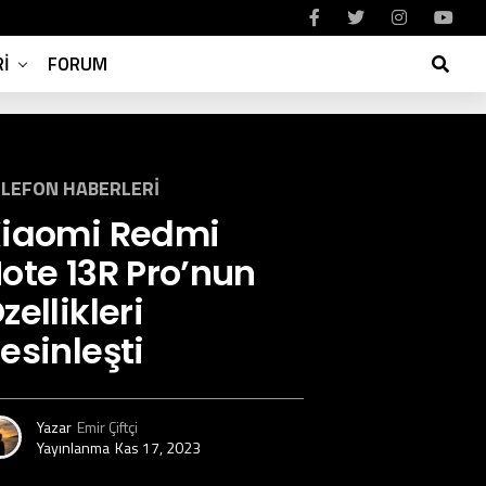
I
FORUM
LEFON HABERLERI
iaomi Redmi
ote 13R Pro’nun
zellikleri
esinleşti
Yazar
Emir Çiftçi
Yayınlanma
Kas 17, 2023