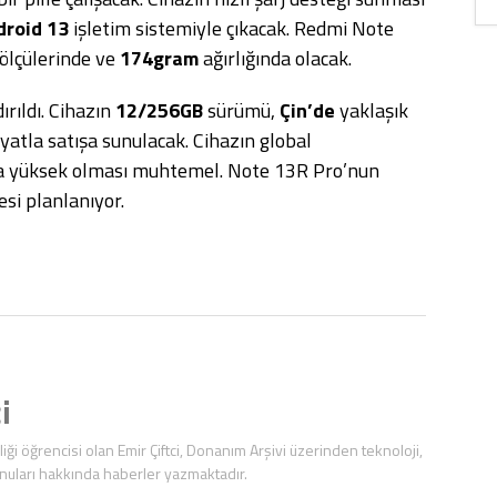
droid 13
işletim sistemiyle çıkacak. Redmi Note
ölçülerinde ve
174gram
ağırlığında olacak.
dırıldı. Cihazın
12/256GB
sürümü,
Çin’de
yaklaşık
yatla satışa sunulacak. Cihazın global
aha yüksek olması muhtemel. Note 13R Pro’nun
si planlanıyor.
i
iği öğrencisi olan Emir Çiftci, Donanım Arşivi üzerinden teknoloji,
nuları hakkında haberler yazmaktadır.