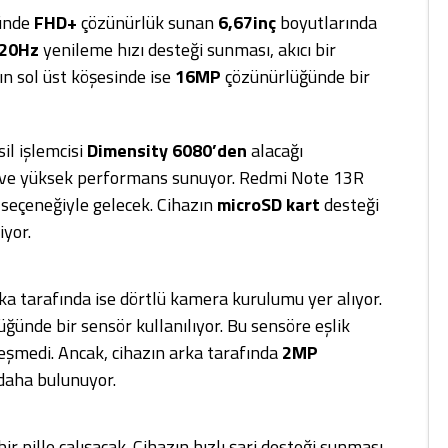
zünde
FHD+
çözünürlük sunan
6,67inç
boyutlarında
20Hz
yenileme hızı desteği sunması, akıcı bir
ın sol üst köşesinde ise
16MP
çözünürlüğünde bir
il işlemcisi
Dimensity 6080’den
alacağı
 ve yüksek performans sunuyor. Redmi Note 13R
eçeneğiyle gelecek. Cihazın
microSD
kart
desteği
yor.
ka tarafında ise dörtlü kamera kurulumu yer alıyor.
ğünde bir sensör kullanılıyor. Bu sensöre eşlik
eşmedi. Ancak, cihazın arka tarafında
2MP
daha bulunuyor.
bir pille çalışacak. Cihazın hızlı şarj desteği sunması