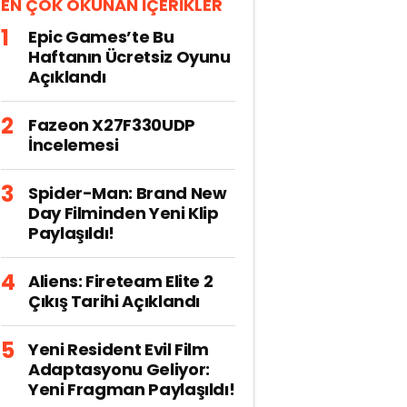
EN ÇOK OKUNAN İÇERİKLER
Epic Games’te Bu
Haftanın Ücretsiz Oyunu
Açıklandı
Fazeon X27F330UDP
İncelemesi
Spider-Man: Brand New
Day Filminden Yeni Klip
Paylaşıldı!
Aliens: Fireteam Elite 2
Çıkış Tarihi Açıklandı
Yeni Resident Evil Film
Adaptasyonu Geliyor:
Yeni Fragman Paylaşıldı!