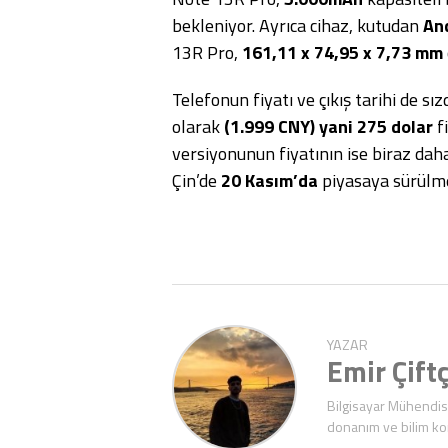
bekleniyor. Ayrıca cihaz, kutudan
An
13R Pro,
161,11 x 74,95 x 7,73 mm
Telefonun fiyatı ve çıkış tarihi de sız
olarak
(1.999 CNY) yani 275 dolar
fi
versiyonunun fiyatının ise biraz d
Çin’de
20 Kasım’da
piyasaya sürülme
YAZAR
Emir Çiftç
Bilgisayar Mühendisl
donanım ve bilim ko