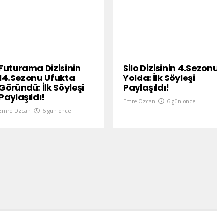
Futurama Dizisinin
Silo Dizisinin 4.Sezon
14.Sezonu Ufukta
Yolda: İlk Söyleşi
Göründü: İlk Söyleşi
Paylaşıldı!
Paylaşıldı!
Emre Özcan
6 gün önce
Emre Özcan
6 gün önce