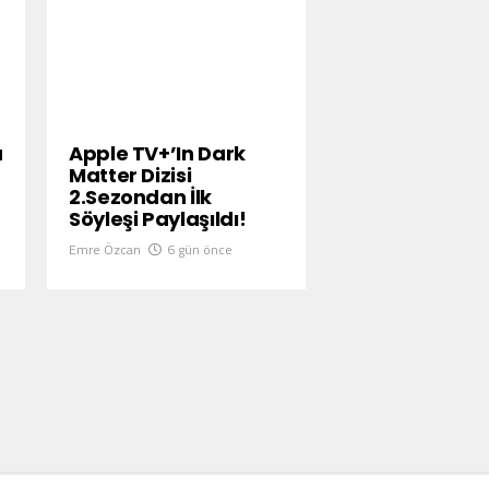
u
Apple TV+’ın Dark
Matter Dizisi
2.Sezondan İlk
Söyleşi Paylaşıldı!
Emre Özcan
6 gün önce