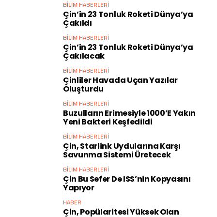
BILIM HABERLERI
Çin’in 23 Tonluk Roketi Dünya’ya
Çakıldı
BILIM HABERLERI
Çin’in 23 Tonluk Roketi Dünya’ya
Çakılacak
BILIM HABERLERI
Çinliler Havada Uçan Yazılar
Oluşturdu
BILIM HABERLERI
Buzulların Erimesiyle 1000’e Yakın
Yeni Bakteri Keşfedildi
BILIM HABERLERI
Çin, Starlink Uydularına Karşı
Savunma Sistemi Üretecek
BILIM HABERLERI
Çin Bu Sefer De ISS’nin Kopyasını
Yapıyor
HABER
Çin, Popülaritesi Yüksek Olan