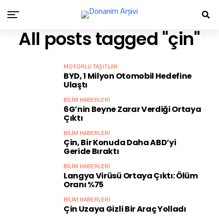
All posts tagged "çin"
MOTORLU TAŞITLAR
BYD, 1 Milyon Otomobil Hedefine
Ulaştı
BILIM HABERLERI
6G’nin Beyne Zarar Verdiği Ortaya
Çıktı
BILIM HABERLERI
Çin, Bir Konuda Daha ABD’yi
Geride Bıraktı
BILIM HABERLERI
Langya Virüsü Ortaya Çıktı: Ölüm
Oranı %75
BILIM HABERLERI
Çin Uzaya Gizli Bir Araç Yolladı