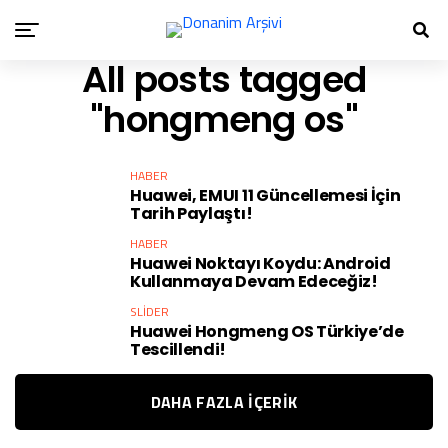
All posts tagged
"hongmeng os"
HABER
Huawei, EMUI 11 Güncellemesi İçin
Tarih Paylaştı!
HABER
Huawei Noktayı Koydu: Android
Kullanmaya Devam Edeceğiz!
SLIDER
Huawei Hongmeng OS Türkiye’de
Tescillendi!
DAHA FAZLA IÇERIK