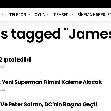
M
TELEFON
OYUN
REHBER
SINEMA HABERLER
sts tagged "Jame
İptal Edildi
2022
 Yeni Superman Filmini Kaleme Alacak
2022
e Peter Safran, DC’nin Başına Geçti