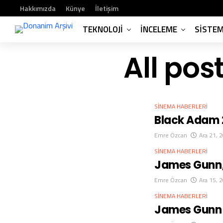
Hakkımızda
Künye
İletişim
TEKNOLOJI
İNCELEME
SISTE
All po
SINEMA HABERLERI
Black Adam 2 
Emre Özcan
Ara 21, 
SINEMA HABERLERI
James Gunn,
Emre Özcan
Ara 15, 
SINEMA HABERLERI
James Gunn V