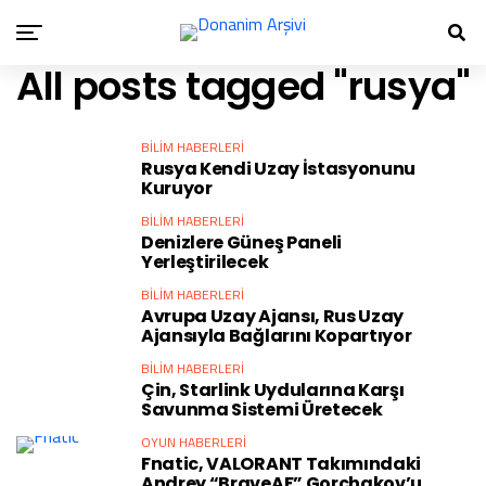
All posts tagged "rusya"
BILIM HABERLERI
Rusya Kendi Uzay İstasyonunu
Kuruyor
BILIM HABERLERI
Denizlere Güneş Paneli
Yerleştirilecek
BILIM HABERLERI
Avrupa Uzay Ajansı, Rus Uzay
Ajansıyla Bağlarını Kopartıyor
BILIM HABERLERI
Çin, Starlink Uydularına Karşı
Savunma Sistemi Üretecek
OYUN HABERLERI
Fnatic, VALORANT Takımındaki
Andrey “BraveAF” Gorchakov’u