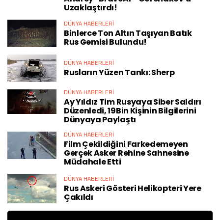
Uzaklaştırdı!
DÜNYA HABERLERI
Binlerce Ton Altın Taşıyan Batık
Rus Gemisi Bulundu!
DÜNYA HABERLERI
Rusların Yüzen Tankı: Sherp
DÜNYA HABERLERI
Ay Yıldız Tim Rusyaya Siber Saldırı
Düzenledi, 19Bin Kişinin Bilgilerini
Dünyaya Paylaştı
DÜNYA HABERLERI
Film Çekildiğini Farkedemeyen
Gerçek Asker Rehine Sahnesine
Müdahale Etti
DÜNYA HABERLERI
Rus Askeri Gösteri Helikopteri Yere
Çakıldı