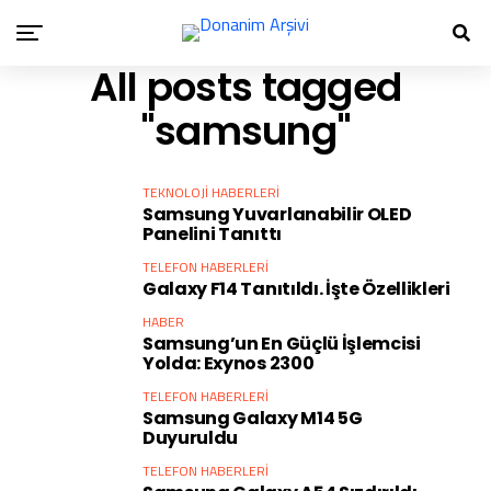
All posts tagged
"samsung"
TEKNOLOJI HABERLERI
Samsung Yuvarlanabilir OLED
Panelini Tanıttı
TELEFON HABERLERI
Galaxy F14 Tanıtıldı. İşte Özellikleri
HABER
Samsung’un En Güçlü İşlemcisi
Yolda: Exynos 2300
TELEFON HABERLERI
Samsung Galaxy M14 5G
Duyuruldu
TELEFON HABERLERI