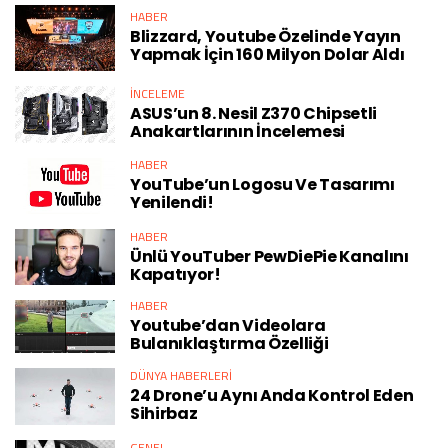
HABER
Blizzard, Youtube Özelinde Yayın
Yapmak İçin 160 Milyon Dolar Aldı
İNCELEME
ASUS’un 8. Nesil Z370 Chipsetli
Anakartlarının İncelemesi
HABER
YouTube’un Logosu Ve Tasarımı
Yenilendi!
HABER
Ünlü YouTuber PewDiePie Kanalını
Kapatıyor!
HABER
Youtube’dan Videolara
Bulanıklaştırma Özelliği
DÜNYA HABERLERI
24 Drone’u Aynı Anda Kontrol Eden
Sihirbaz
GENEL