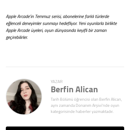
Apple Arcade’in Temmuz serisi, abonelerine farklı türlerde
eğlenceli deneyimler sunmayı hedefliyor. Yeni oyunlarla birlikte
Apple Arcade üyeleri, oyun dünyasında keyifli bir zaman
geçirebilirler.
YAZAR
Berfin Alican
Tarih Bölümü öğrencisi olan Berfin Alican,
aynı zamanda Donanım Arşivi'nde oyun
kategorisinde haberler yazmaktadır.