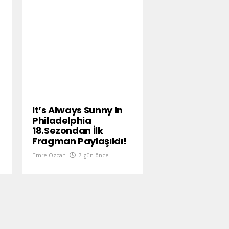
It’s Always Sunny In
Philadelphia
18.Sezondan İlk
Fragman Paylaşıldı!
Emre Özcan
7 gün önce