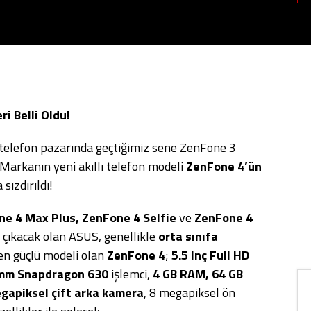
i Belli Oldu!
lı telefon pazarında geçtiğimiz sene ZenFone 3
 Markanın yeni akıllı telefon modeli
ZenFone 4’ün
 sızdırıldı!
e 4 Max Plus, ZenFone 4 Selfie
ve
ZenFone 4
a çıkacak olan ASUS, genellikle
orta sınıfa
 en güçlü modeli olan
ZenFone 4
;
5.5 inç Full HD
mm Snapdragon 630
işlemci,
4 GB RAM, 64 GB
gapiksel çift arka kamera
, 8 megapiksel ön