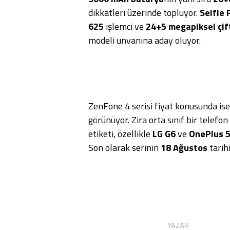
dikkatleri üzerinde topluyor.
Selfie 
625
işlemci ve
24+5 megapiksel çif
modeli unvanına aday oluyor.
ZenFone 4 serisi fiyat konusunda ise
görünüyor. Zira orta sınıf bir telefo
etiketi, özellikle
LG G6
ve
OnePlus 
Son olarak serinin
18 Ağustos
tarihi
YAZAR