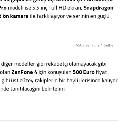
Pro
modeli ise 5.5 inç Full HD ekran,
Snapdragon
t ön kamera
ile farklılaşıyor ve serinin en güçlü
ASUS ZenFone 4 Selfie
 diğer modeller gibi rekabetçi olamayacak gibi
n olan
ZenFone 4
için konuşulan
500 Euro
fiyat
5
gibi üst düzey rakiplerin bir hayli ilerisinde kalıyor.
nde tanıtılacağını belirtelim.