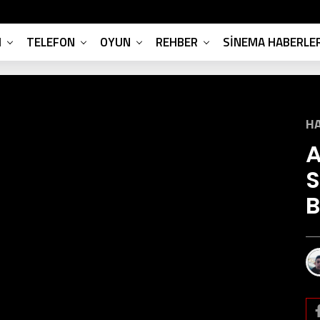
M
TELEFON
OYUN
REHBER
SINEMA HABERLER
H
A
S
B