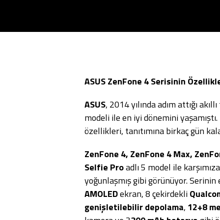
ASUS ZenFone 4 Serisinin Özellikler
ASUS
, 2014 yılında adım attığı akıl
modeli ile en iyi dönemini yaşamıştı.
özellikleri, tanıtımına birkaç gün kala
ZenFone 4, ZenFone 4 Max, ZenFon
Selfie Pro
adlı 5 model ile karşımız
yoğunlaşmış gibi görünüyor. Serinin
AMOLED
ekran, 8 çekirdekli
Qualco
genişletilebilir depolama
,
12+8 me