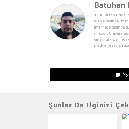
Batuhan
1996 İstanbul doğuml
web sitesinde uzun y
internet sitesinde gü
Anadolu Üniversitesi
girişimcilik alanında
medya hesapları üzer
Yor
Şunlar Da Ilginizi Çek