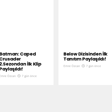
Batman: Caped
Below Dizisinden İlk
Crusader
Tanıtım Paylaşıldı!
2.Sezondan İlk Klip
Emre Özcan
7 gün önce
Paylaşıldı!
Emre Özcan
7 gün önce