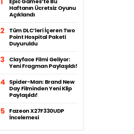
Epic Games’te Bu
Haftanın Ücretsiz Oyunu
Açıklandı
Tüm DLC’leri İçeren Two
Point Hospital Paketi
Duyuruldu
Clayface Filmi Geliyor:
Yeni Fragman Paylaşıldı!
Spider-Man: Brand New
Day Filminden Yeni Klip
Paylaşıldı!
Fazeon X27F330UDP
İncelemesi