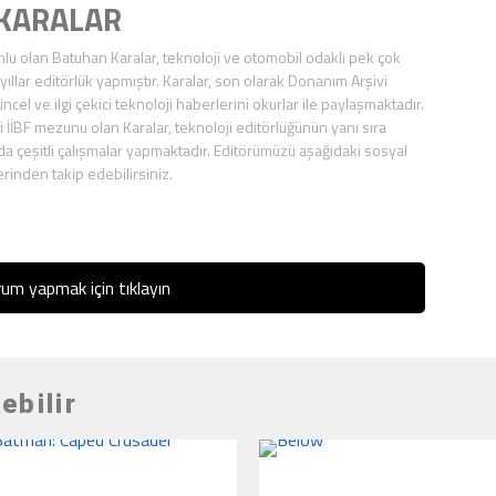
 KARALAR
u olan Batuhan Karalar, teknoloji ve otomobil odaklı pek çok
ıllar editörlük yapmıştır. Karalar, son olarak Donanım Arşivi
ncel ve ilgi çekici teknoloji haberlerini okurlar ile paylaşmaktadır.
 İİBF mezunu olan Karalar, teknoloji editörlüğünün yanı sıra
 da çeşitli çalışmalar yapmaktadır. Editörümüzü aşağıdaki sosyal
inden takip edebilirsiniz.
um yapmak için tıklayın
ebilir