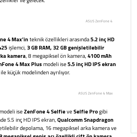
zellikler ile gelecek.
ASUS ZenFone 4
ne 4 Max’in
teknik özellikleri arasında
5.2 inç HD
425
işlemci,
3 GB RAM, 32 GB genişletilebilir
rka kamera
, 8 megapiksel ön kamera,
4100 mAh
nFone 4 Max Plus
modeli ise
5.5 inç HD IPS ekran
ile küçük modelinden ayrılıyor.
ASUS ZenFone 4 Max
i modeli ise
ZenFone 4 Selfie
ve
Selfie Pro
gibi
de 5.5 inç HD IPS ekran,
Qualcomm Snapdragon
letilebilir depolama, 16 megapiksel arka kamera ve
 megapiksel geniş açı özellikli çift ön kamera