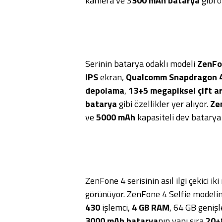
kamera ve 3
300 mAh batarya
gibi ö
Serinin batarya odaklı modeli
ZenFo
IPS
ekran,
Qualcomm Snapdragon 
depolama
,
13+5 megapiksel çift a
batarya
gibi özellikler yer alıyor.
Ze
ve
5000 mAh
kapasiteli dev batarya 
ZenFone 4 serisinin asıl ilgi çekici ik
görünüyor. ZenFone 4 Selfie modelin
430
işlemci,
4 GB RAM
, 64 GB geniş
3000 mAh batarya
nın yanı sıra
20+8