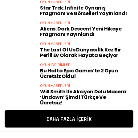
OYUN HABERLERI
Star Trek: Infinite Oynanış
Fragmanı Ve Görselleri Yayınlandı
OYUN HABERLERI
Aliens: Dark Descent Yeni Hikaye
Fragmanı Yayınlandı
OYUN HABERLERI
The Last Of Us Dünyası İlk Kez Bir
Perili Ev Olarak Hayata Geçiyor
OYUN İNDIRIMLERI
Bu Hafta Epic Games’te 2 Oyun
Ücretsiz Oldu!
OYUN HABERLERI
Will Smith İle Aksiyon Dolu Macera:
‘Undawn’ Şimdi Türkçe Ve
Ücretsiz!
DAHA FAZLA IÇERIK