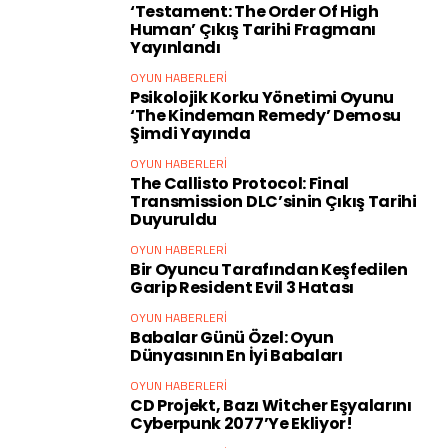
‘Testament: The Order Of High
Human’ Çıkış Tarihi Fragmanı
Yayınlandı
OYUN HABERLERI
Psikolojik Korku Yönetimi Oyunu
‘The Kindeman Remedy’ Demosu
Şimdi Yayında
OYUN HABERLERI
The Callisto Protocol: Final
Transmission DLC’sinin Çıkış Tarihi
Duyuruldu
OYUN HABERLERI
Bir Oyuncu Tarafından Keşfedilen
Garip Resident Evil 3 Hatası
OYUN HABERLERI
Babalar Günü Özel: Oyun
Dünyasının En İyi Babaları
OYUN HABERLERI
CD Projekt, Bazı Witcher Eşyalarını
Cyberpunk 2077’ye Ekliyor!