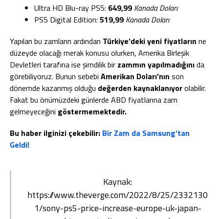
Ultra HD Blu-ray PS5:
649,99
Kanada Doları
PS5 Digital Edition:
519,99
Kanada Doları
Yapılan bu zamların ardından
Türkiye’deki yeni fiyatların
ne
düzeyde olacağı merak konusu olurken, Amerika Birleşik
Devletleri tarafına ise şimdilik bir
zammın yapılmadığını
da
görebiliyoruz. Bunun sebebi
Amerikan Doları’nın
son
dönemde kazanmış olduğu
değerden kaynaklanıyor
olabilir.
Fakat bu önümüzdeki günlerde ABD fiyatlarına zam
gelmeyeceğini
göstermemektedir.
Bu haber ilginizi çekebilir:
Bir Zam da Samsung’tan
Geldi!
Kaynak:
https://www.theverge.com/2022/8/25/2332130
1/sony-ps5-price-increase-europe-uk-japan-