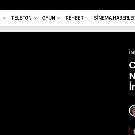
M
TELEFON
OYUN
REHBER
SINEMA HABERLER
İ
C
N
İ