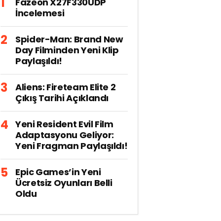
Fazeon X27F330UDP
İncelemesi
Spider-Man: Brand New
Day Filminden Yeni Klip
Paylaşıldı!
Aliens: Fireteam Elite 2
Çıkış Tarihi Açıklandı
Yeni Resident Evil Film
Adaptasyonu Geliyor:
Yeni Fragman Paylaşıldı!
Epic Games’in Yeni
Ücretsiz Oyunları Belli
Oldu