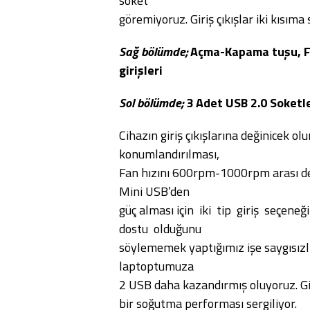
soket
göremiyoruz. Giriş çıkışlar iki kısıma
Sağ bölümde;
Açma-Kapama tuşu, Fa
girişleri
Sol bölümde;
3 Adet USB 2.0 Soketl
Cihazın giriş çıkışlarına değinicek 
konumlandırılması,
Fan hızını 600rpm-1000rpm arası de
Mini USB’den
güç alması için iki tip giriş seçeneğ
dostu olduğunu
söylememek yaptığımız işe saygısızlık
laptoptumuza
2 USB daha kazandırmış oluyoruz. Gi
bir soğutma performası sergiliyor.