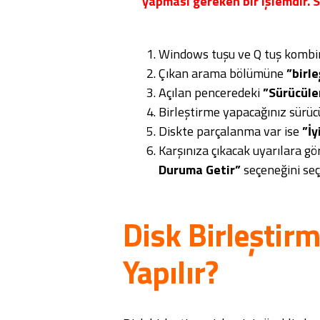
yapması gereken bir işlemdir. 
Windows tuşu ve Q tuş kombin
Çıkan arama bölümüne
”birle
Açılan penceredeki
”Sürücüleri
Birleştirme yapacağınız sürücü
Diskte parçalanma var ise
”İy
Karşınıza çıkacak uyarılara g
Duruma Getir”
seçeneğini seç
Disk Birleştirm
Yapılır?