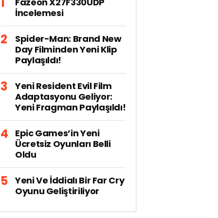
Fazeon X27F330UDP
İncelemesi
Spider-Man: Brand New
Day Filminden Yeni Klip
Paylaşıldı!
Yeni Resident Evil Film
Adaptasyonu Geliyor:
Yeni Fragman Paylaşıldı!
Epic Games’in Yeni
Ücretsiz Oyunları Belli
Oldu
Yeni Ve İddialı Bir Far Cry
Oyunu Geliştiriliyor