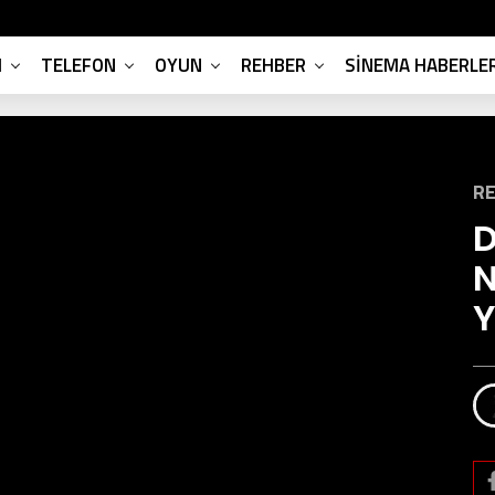
M
TELEFON
OYUN
REHBER
SINEMA HABERLER
R
D
N
Y