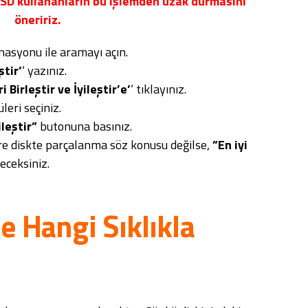
SSD kullananların bu işlemden uzak durmasını
öneririz.
asyonu ile aramayı açın.
ştir’
‘ yazınız.
 Birleştir ve İyileştir’e’
‘ tıklayınız.
leri seçiniz.
ileştir”
butonuna basınız.
öre diskte parçalanma söz konusu değilse,
”En iyi
eceksiniz.
e Hangi Sıklıkla