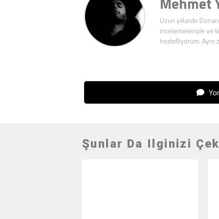
Mehmet Y
Uzun yıllardır Donan
incelemeleriyle ve t
hedefliyorum. Aynı 
Yor
Şunlar Da Ilginizi Çek