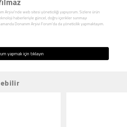
ılmaz
ım Arşivi'nde web sitesi yöneticiliği yapıyorum. Sizlere ürün
eknoloji haberleriyle güncel, doğru içerikler sunmayı
zamanda Donanım Arşivi Forum'da da yöneticilik yapmaktayım.
um yapmak için tıklayın
ebilir