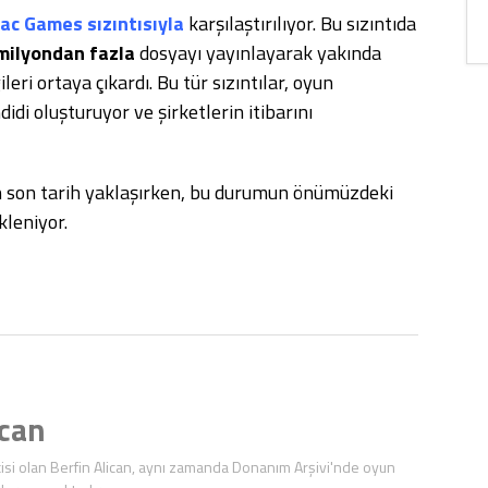
ac Games sızıntısıyla
karşılaştırılıyor. Bu sızıntıda
 milyondan fazla
dosyayı yayınlayarak yakında
eri ortaya çıkardı. Bu tür sızıntılar, oyun
didi oluşturuyor ve şirketlerin itibarını
enen son tarih yaklaşırken, bu durumun önümüzdeki
kleniyor.
ican
isi olan Berfin Alican, aynı zamanda Donanım Arşivi'nde oyun