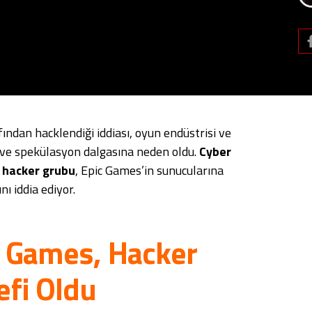
fından hacklendiği iddiası, oyun endüstrisi ve
 ve spekülasyon dalgasına neden oldu.
Cyber ​​
 hacker grubu
, Epic Games’in sunucularına
nı iddia ediyor.
c Games, Hacker
fi Oldu