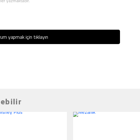
ler yazmaktadır.
um yapmak için tıklayın
ebilir