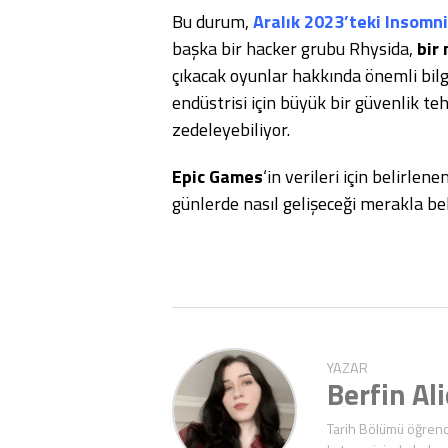
Bu durum,
Aralık 2023’teki Insomni
başka bir hacker grubu Rhysida,
bir
çıkacak oyunlar hakkında önemli bilgil
endüstrisi için büyük bir güvenlik teh
zedeleyebiliyor.
Epic Games
‘in verileri için belirl
günlerde nasıl gelişeceği merakla be
YAZAR
Berfin Al
Tarih Bölümü öğrenc