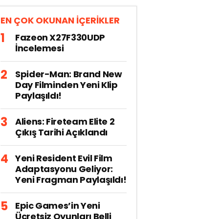
EN ÇOK OKUNAN İÇERİKLER
Fazeon X27F330UDP
İncelemesi
Spider-Man: Brand New
Day Filminden Yeni Klip
Paylaşıldı!
Aliens: Fireteam Elite 2
Çıkış Tarihi Açıklandı
Yeni Resident Evil Film
Adaptasyonu Geliyor:
Yeni Fragman Paylaşıldı!
Epic Games’in Yeni
Ücretsiz Oyunları Belli