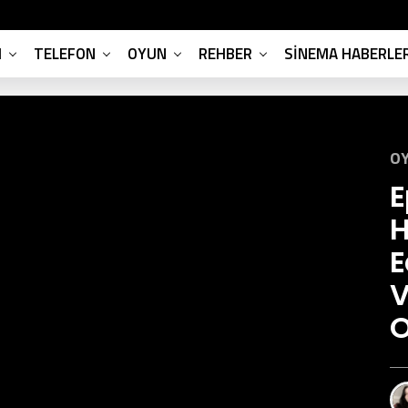
M
TELEFON
OYUN
REHBER
SINEMA HABERLER
OY
E
H
E
V
O