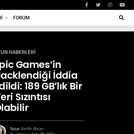
I
FORUM
UN HABERLERI
pic Games’in
acklendiği İddia
dildi: 189 GB’lık Bir
eri Sızıntısı
labilir
Yazar
Berfin Alican