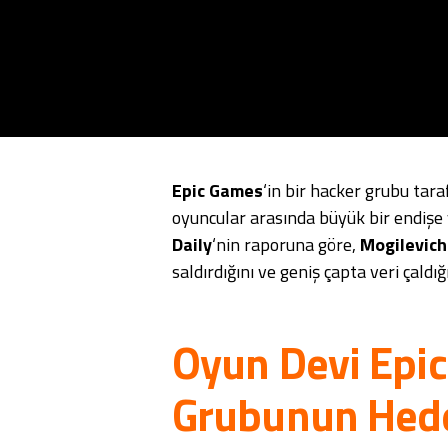
Epic Games
‘in bir hacker grubu tara
oyuncular arasında büyük bir endişe
Daily
‘nin raporuna göre,
Mogilevich
saldırdığını ve geniş çapta veri çaldığı
Oyun Devi Epi
Grubunun Hede