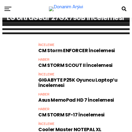
İNCELEME
İNCELEME
MSI Raider 16 Max HX B2W
İNCELEME
İNCELEME
Fazeon X27F330UDP İncelemesi
AMD Ryzen 9 9950X3D2
LG UltraGear 27GX790B İncelemesi
İncelemesi
İncelemesi
İNCELEME
CM Storm ENFORCER İncelemesi
HABER
CM STORM SCOUT II İncelemesi
İNCELEME
GIGABYTE P25K Oyuncu Laptop’u
İncelemesi
HABER
Asus MemoPad HD 7 İncelemesi
HABER
CM STORM SF-17 İncelemesi
İNCELEME
Cooler Master NOTEPAL XL