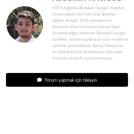
1993 doğumlu Abdullah Hacıgül, İstanbul
Üniversitesin'de Fizik Uzay Bilimleri
eğitimi almıştır. 2014 yılından beri
Donanım Arşivi'nin Kurucu Genel Yayın
Yönetmenliğini üstlenen Abdullah Hacıgül
özellikle, sistem toplama ve ürün inceleme
içerikler üretmektedir. Ayrıca Türkiye'nin
en aktif teknoloji forumlarının birisi olan
Donanım Arşivi Forumu kurmuştur.
Yorum yapmak için tıklayın