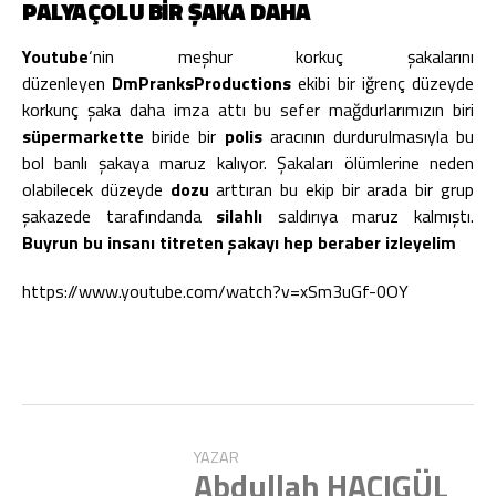
PALYAÇOLU BIR ŞAKA DAHA
Youtube
‘nin meşhur korkuç şakalarını
düzenleyen
DmPranksProductions
ekibi bir iğrenç düzeyde
korkunç şaka daha imza attı bu sefer mağdurlarımızın biri
süpermarkette
biride bir
polis
aracının durdurulmasıyla bu
bol banlı şakaya maruz kalıyor. Şakaları ölümlerine neden
olabilecek düzeyde
dozu
arttıran bu ekip bir arada bir grup
şakazede tarafındanda
silahlı
saldırıya maruz kalmıştı.
Buyrun bu insanı titreten şakayı hep beraber izleyelim
https://www.youtube.com/watch?v=xSm3uGf-0OY
YAZAR
Abdullah HACIGÜL