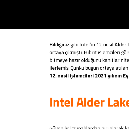
Bildiğiniz gibi Intel’in 12 nesil Alde
ortaya çıkmıştı. Hibrit işlemcileri gö
bitmeye hazır olduğunu kanıtlar nite
ilerlemiş. Çünkü bugün ortaya atılan 
12. nesil işlemcileri 2021 yılının Ey
Intel Alder Lak
Güvenilir kaynaklardan biri olarak k