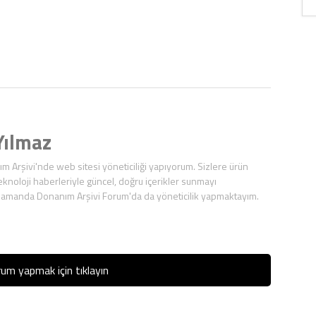
ılmaz
ım Arşivi'nde web sitesi yöneticiliği yapıyorum. Sizlere ürün
eknoloji haberleriyle güncel, doğru içerikler sunmayı
zamanda Donanım Arşivi Forum'da da yöneticilik yapmaktayım.
um yapmak için tıklayın