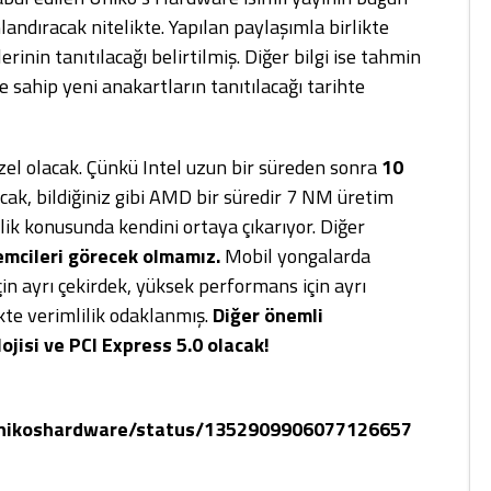
andıracak nitelikte. Yapılan paylaşımla birlikte
lerinin tanıtılacağı belirtilmiş. Diğer bilgi ise tahmin
e sahip yeni anakartların tanıtılacağı tarihte
özel olacak. Çünkü Intel uzun bir süreden sonra
10
cak, bildiğiniz gibi AMD bir süredir 7 NM üretim
ilik konusunda kendini ortaya çıkarıyor. Diğer
lemcileri görecek olmamız.
Mobil yongalarda
n ayrı çekirdek, yüksek performans için ayrı
ikte verimlilik odaklanmış.
Diğer önemli
ojisi ve PCI Express 5.0 olacak!
/unikoshardware/status/1352909906077126657