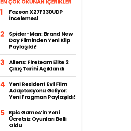
EN ÇOK OKUNAN İÇERİKLER
Fazeon X27F330UDP
İncelemesi
Spider-Man: Brand New
Day Filminden Yeni Klip
Paylaşıldı!
Aliens: Fireteam Elite 2
Çıkış Tarihi Açıklandı
Yeni Resident Evil Film
Adaptasyonu Geliyor:
Yeni Fragman Paylaşıldı!
Epic Games’in Yeni
Ücretsiz Oyunları Belli
Oldu