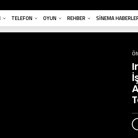
M
TELEFON
OYUN
REHBER
SINEMA HABERLER
ÖN
I
İ
A
T