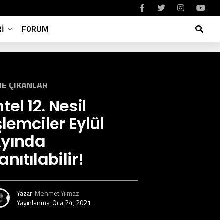
I
FORUM
E ÇIKANLAR
ntel 12. Nesil
şlemciler Eylül
yında
anıtılabilir!
Yazar
Mehmet Yılmaz
Yayınlanma
Oca 24, 2021