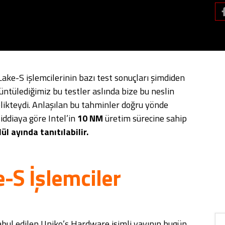
r Lake-S işlemcilerinin bazı test sonuçları şimdiden
rüntülediğimiz bu testler aslında bize bu neslin
likteydi. Anlaşılan bu tahminler doğru yönde
iddiaya göre Intel’in
10 NM
üretim sürecine sahip
lül ayında tanıtılabilir.
e-S İşlemciler
abul edilen Uniko’s Hardware isimli yayının bugün