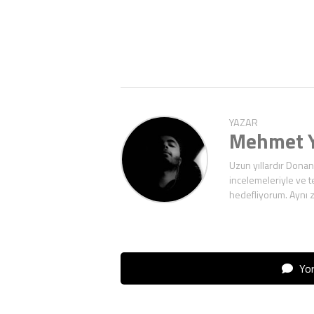
YAZAR
Mehmet Y
Uzun yıllardır Donan
incelemeleriyle ve t
hedefliyorum. Aynı 
Yor