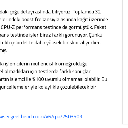
aki çoğu detayı aslında biliyoruz. Toplamda 32
yelerindeki boost frekansıyla aslında kağıt üzerinde
nu CPU-Z performans testinde de görmüştük. Fakat
ns testinde işler biraz farklı görünüyor. Çünkü
ekli çekirdekte daha yüksek bir skor alıyorken
mış.
ki işlemcilerin mühendislik örneği olduğu
l olmadıkları için testlerde farklı sonuçlar
kartın işlemci ile %100 uyumlu olmaması olabilir. Bu
güncellemeleriyle kolaylıkla çözülebilecek bir
rowser.geekbench.com/v6/cpu/2503509