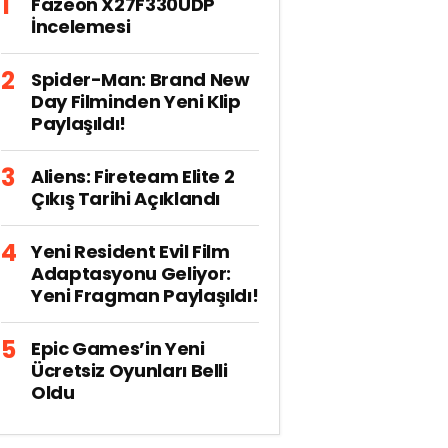
Fazeon X27F330UDP
İncelemesi
Spider-Man: Brand New
Day Filminden Yeni Klip
Paylaşıldı!
Aliens: Fireteam Elite 2
Çıkış Tarihi Açıklandı
Yeni Resident Evil Film
Adaptasyonu Geliyor:
Yeni Fragman Paylaşıldı!
Epic Games’in Yeni
Ücretsiz Oyunları Belli
Oldu