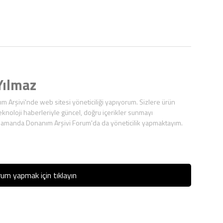
ılmaz
ım Arşivi'nde web sitesi yöneticiliği yapıyorum. Sizlere ürün
eknoloji haberleriyle güncel, doğru içerikler sunmayı
zamanda Donanım Arşivi Forum'da da yöneticilik yapmaktayım.
um yapmak için tıklayın