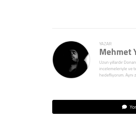
YAZAR
Mehmet Y
Uzun yıllardır Donan
incelemeleriyle ve t
hedefliyorum. Aynı 
Yor