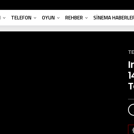
M
TELEFON
OYUN
REHBER
SINEMA HABERLER
TE
I
1
T