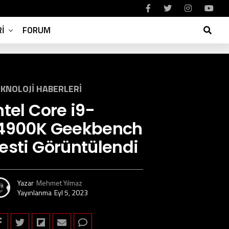
I
FORUM
KNOLOJI HABERLERI
ntel Core i9-
4900K Geekbench
esti Görüntülendi
Yazar
Mehmet Yılmaz
Yayınlanma
Eyl 5, 2023