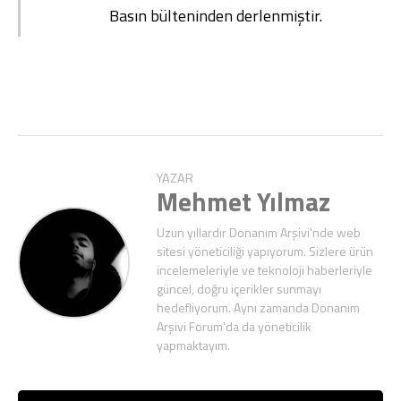
Basın bülteninden derlenmiştir.
YAZAR
Mehmet Yılmaz
Uzun yıllardır Donanım Arşivi'nde web
sitesi yöneticiliği yapıyorum. Sizlere ürün
incelemeleriyle ve teknoloji haberleriyle
güncel, doğru içerikler sunmayı
hedefliyorum. Aynı zamanda Donanım
Arşivi Forum'da da yöneticilik
yapmaktayım.