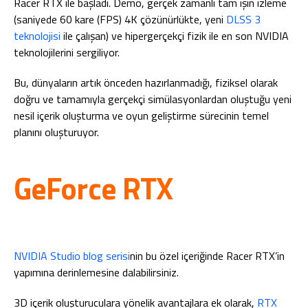
Racer RTX ile başladı. Demo, gerçek zamanlı tam ışın izleme
(saniyede 60 kare (FPS) 4K çözünürlükte, yeni
DLSS 3
teknolojisi
ile çalışan) ve hipergerçekçi fizik ile en son NVIDIA
teknolojilerini sergiliyor.
Bu, dünyaların artık önceden hazırlanmadığı, fiziksel olarak
doğru ve tamamıyla gerçekçi simülasyonlardan oluştuğu yeni
nesil içerik oluşturma ve oyun geliştirme sürecinin temel
planını oluşturuyor.
GeForce RTX
NVIDIA Studio blog serisi
nin bu özel içeriğinde Racer RTX’in
yapımına derinlemesine dalabilirsiniz.
3D içerik oluşturuculara yönelik avantajlara ek olarak,
RTX