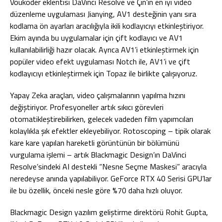
Voukoder eklentisi DaVinci Resolve ve Çin’in en iyi video
düzenleme uygulaması Jianying, AV1 desteğinin yanı sıra
kodlama ön ayarları aracılığıyla ikili kodlayıcıyı etkinleştiriyor.
Ekim ayında bu uygulamalar için çift kodlayıcı ve AV1
kullanılabilirliği hazır olacak. Ayrıca AV1’i etkinleştirmek için
popüler video efekt uygulaması Notch ile, AV1’i ve çift
kodlayıcıyı etkinleştirmek için Topaz ile birlikte çalışıyoruz.
Yapay Zeka araçları, video çalışmalarının yapılma hızını
değiştiriyor. Profesyoneller artık sıkıcı görevleri
otomatikleştirebilirken, gelecek vadeden film yapımcıları
kolaylıkla şık efektler ekleyebiliyor. Rotoscoping – tipik olarak
kare kare yapılan hareketli görüntünün bir bölümünü
vurgulama işlemi – artık Blackmagic Design’ın DaVinci
Resolve’sindeki AI destekli “Nesne Seçme Maskesi” aracıyla
neredeyse anında yapılabiliyor. GeForce RTX 40 Serisi GPU’lar
ile bu özellik, önceki nesle göre %70 daha hızlı oluyor.
Blackmagic Design yazılım geliştirme direktörü Rohit Gupta,