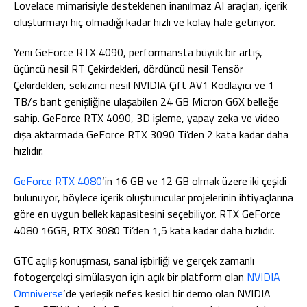
Lovelace mimarisiyle desteklenen inanılmaz AI araçları, içerik
oluşturmayı hiç olmadığı kadar hızlı ve kolay hale getiriyor.
Yeni GeForce RTX 4090, performansta büyük bir artış,
üçüncü nesil RT Çekirdekleri, dördüncü nesil Tensör
Çekirdekleri, sekizinci nesil NVIDIA Çift AV1 Kodlayıcı ve 1
TB/s bant genişliğine ulaşabilen 24 GB Micron G6X belleğe
sahip. GeForce RTX 4090, 3D işleme, yapay zeka ve video
dışa aktarmada GeForce RTX 3090 Ti’den 2 kata kadar daha
hızlıdır.
GeForce RTX 4080
‘in 16 GB ve 12 GB olmak üzere iki çeşidi
bulunuyor, böylece içerik oluşturucular projelerinin ihtiyaçlarına
göre en uygun bellek kapasitesini seçebiliyor. RTX GeForce
4080 16GB, RTX 3080 Ti’den 1,5 kata kadar daha hızlıdır.
GTC açılış konuşması, sanal işbirliği ve gerçek zamanlı
fotogerçekçi simülasyon için açık bir platform olan
NVIDIA
Omniverse
‘de yerleşik nefes kesici bir demo olan NVIDIA