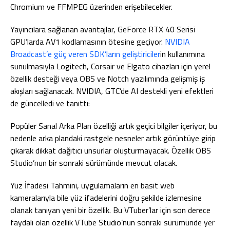
Chromium ve FFMPEG üzerinden erişebilecekler.
Yayıncılara sağlanan avantajlar, GeForce RTX 40 Serisi
GPU’larda AV1 kodlamasının ötesine geçiyor.
NVIDIA
Broadcast’e güç veren SDK’ların geliştiriciler
in kullanımına
sunulmasıyla Logitech, Corsair ve Elgato cihazları için yerel
özellik desteği veya OBS ve Notch yazılımında gelişmiş iş
akışları sağlanacak. NVIDIA, GTC’de AI destekli yeni efektleri
de güncelledi ve tanıttı:
Popüler Sanal Arka Plan özelliği artık geçici bilgiler içeriyor, bu
nedenle arka plandaki rastgele nesneler artık görüntüye girip
çıkarak dikkat dağıtıcı unsurlar oluşturmayacak. Özellik OBS
Studio’nun bir sonraki sürümünde mevcut olacak.
Yüz İfadesi Tahmini, uygulamaların en basit web
kameralarıyla bile yüz ifadelerini doğru şekilde izlemesine
olanak tanıyan yeni bir özellik. Bu VTuber’lar için son derece
faydalı olan özellik VTube Studio’nun sonraki sürümünde yer