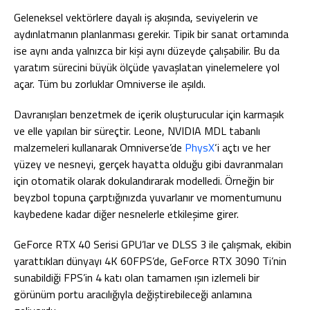
Geleneksel vektörlere dayalı iş akışında, seviyelerin ve
aydınlatmanın planlanması gerekir. Tipik bir sanat ortamında
ise aynı anda yalnızca bir kişi aynı düzeyde çalışabilir. Bu da
yaratım sürecini büyük ölçüde yavaşlatan yinelemelere yol
açar. Tüm bu zorluklar Omniverse ile aşıldı.
Davranışları benzetmek de içerik oluşturucular için karmaşık
ve elle yapılan bir süreçtir. Leone, NVIDIA MDL tabanlı
malzemeleri kullanarak Omniverse’de
PhysX
‘i açtı ve her
yüzey ve nesneyi, gerçek hayatta olduğu gibi davranmaları
için otomatik olarak dokulandırarak modelledi. Örneğin bir
beyzbol topuna çarptığınızda yuvarlanır ve momentumunu
kaybedene kadar diğer nesnelerle etkileşime girer.
GeForce RTX 40 Serisi GPU’lar ve DLSS 3 ile çalışmak, ekibin
yarattıkları dünyayı 4K 60FPS’de, GeForce RTX 3090 Ti’nin
sunabildiği FPS’in 4 katı olan tamamen ışın izlemeli bir
görünüm portu aracılığıyla değiştirebileceği anlamına