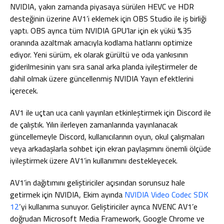
NVIDIA, yakın zamanda piyasaya sürülen HEVC ve HDR
desteğinin üzerine AV1’i eklemek için OBS Studio ile iş birliği
yaptı. OBS ayrıca tüm NVIDIA GPU’lar için ek yükü %35
oranında azaltmak amacıyla kodlama hatlarını optimize
ediyor. Yeni sürüm, ek olarak gürültü ve oda yankısının
giderilmesinin yanı sıra sanal arka planda iyileştirmeler de
dahil olmak üzere güncellenmiş NVIDIA Yayın efektlerini
içerecek.
AV1 ile uçtan uca canlı yayınları etkinleştirmek için Discord ile
de çalıştık. Yılın ilerleyen zamanlarında yayınlanacak
güncellemeyle Discord, kullanıcılarının oyun, okul çalışmaları
veya arkadaşlarla sohbet için ekran paylaşımını önemli ölçüde
iyileştirmek üzere AV1’in kullanımını destekleyecek.
AV1’in dağıtımını geliştiriciler açısından sorunsuz hale
getirmek için NVIDIA, Ekim ayında
NVIDIA Video Codec SDK
12
‘yi kullanıma sunuyor. Geliştiriciler ayrıca NVENC AV1’e
doğrudan Microsoft Media Framework, Google Chrome ve