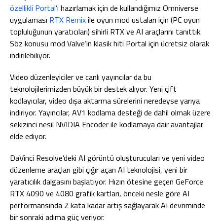
özellikli Portal
’ı hazırlamak için de kullandığımız Omniverse
uygulaması
RTX Remix
ile oyun mod ustaları için (PC oyun
topluluğunun yaratıcıları) sihirli RTX ve AI araçlarını tanıttık.
Söz konusu mod Valve’in klasik hiti Portal için ücretsiz olarak
indirilebiliyor.
Video düzenleyiciler ve canlı yayıncılar da bu
teknolojilerimizden büyük bir destek alıyor. Yeni çift
kodlayıcılar, video dışa aktarma sürelerini neredeyse yarıya
indiriyor. Yayıncılar, AV1 kodlama desteği de dahil olmak üzere
sekizinci nesil NVIDIA Encoder ile kodlamaya dair avantajlar
elde ediyor.
DaVinci Resolve’deki AI görüntü oluşturucuları ve yeni video
düzenleme araçları gibi çığır açan AI teknolojisi, yeni bir
yaratıcılık dalgasını başlatıyor. Hızın ötesine geçen GeForce
RTX 4090 ve 4080 grafik kartları, önceki nesle göre AI
performansında 2 kata kadar artış sağlayarak AI devriminde
bir sonraki adıma güç veriyor.