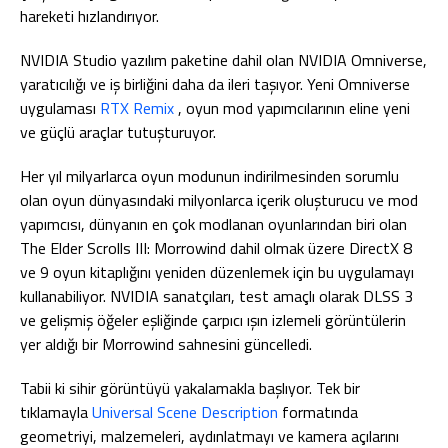
hareketi hızlandırıyor.
NVIDIA Studio yazılım paketine dahil olan NVIDIA Omniverse,
yaratıcılığı ve iş birliğini daha da ileri taşıyor. Yeni Omniverse
uygulaması
RTX Remix
, oyun mod yapımcılarının eline yeni
ve güçlü araçlar tutuşturuyor.
Her yıl milyarlarca oyun modunun indirilmesinden sorumlu
olan oyun dünyasındaki milyonlarca içerik oluşturucu ve mod
yapımcısı, dünyanın en çok modlanan oyunlarından biri olan
The Elder Scrolls III: Morrowind dahil olmak üzere DirectX 8
ve 9 oyun kitaplığını yeniden düzenlemek için bu uygulamayı
kullanabiliyor. NVIDIA sanatçıları, test amaçlı olarak DLSS 3
ve gelişmiş öğeler eşliğinde çarpıcı ışın izlemeli görüntülerin
yer aldığı bir Morrowind sahnesini güncelledi.
Tabii ki sihir görüntüyü yakalamakla başlıyor. Tek bir
tıklamayla
Universal Scene Description
formatında
geometriyi, malzemeleri, aydınlatmayı ve kamera açılarını