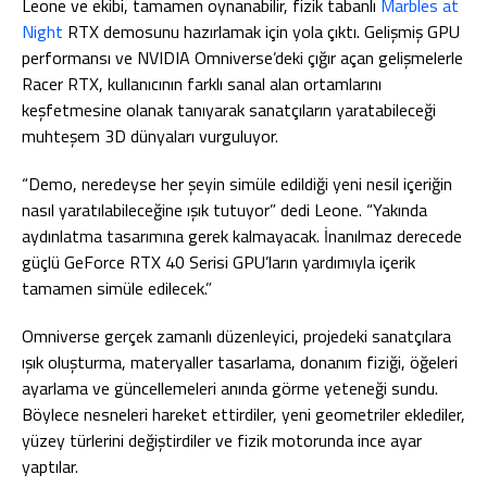
Leone ve ekibi, tamamen oynanabilir, fizik tabanlı
Marbles at
Night
RTX demosunu hazırlamak için yola çıktı. Gelişmiş GPU
performansı ve NVIDIA Omniverse’deki çığır açan gelişmelerle
Racer RTX, kullanıcının farklı sanal alan ortamlarını
keşfetmesine olanak tanıyarak sanatçıların yaratabileceği
muhteşem 3D dünyaları vurguluyor.
“Demo, neredeyse her şeyin simüle edildiği yeni nesil içeriğin
nasıl yaratılabileceğine ışık tutuyor” dedi Leone. “Yakında
aydınlatma tasarımına gerek kalmayacak. İnanılmaz derecede
güçlü GeForce RTX 40 Serisi GPU’ların yardımıyla içerik
tamamen simüle edilecek.”
Omniverse gerçek zamanlı düzenleyici, projedeki sanatçılara
ışık oluşturma, materyaller tasarlama, donanım fiziği, öğeleri
ayarlama ve güncellemeleri anında görme yeteneği sundu.
Böylece nesneleri hareket ettirdiler, yeni geometriler eklediler,
yüzey türlerini değiştirdiler ve fizik motorunda ince ayar
yaptılar.